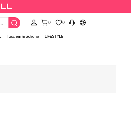
0
0
Fairycore Women's Vintage Garden Fairy Style Embro
k
Taschen & Schuhe
LIFESTYLE