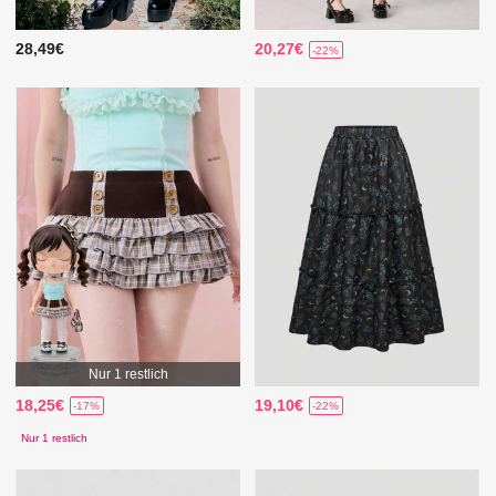
28,49€
20,27€
-22%
Nur 1 restlich
18,25€
19,10€
-17%
-22%
Nur 1 restlich