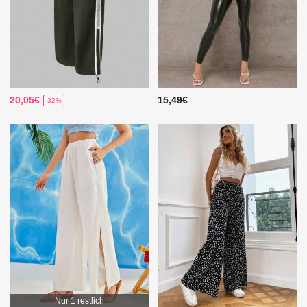
20,05€
15,49€
-32%
Nur 1 restlich