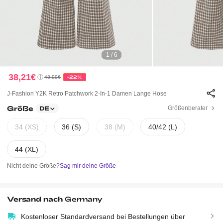
1 / 6
38,21€
48,99€
-22%
J-Fashion Y2K Retro Patchwork 2-In-1 Damen Lange Hose
Größe
Größenberater
DE
34 (XS)
36 (S)
38 (M)
40/42 (L)
44 (XL)
Nicht deine Größe?
Sag mir deine Größe
Versand nach
Germany
Kostenloser Standardversand bei Bestellungen über