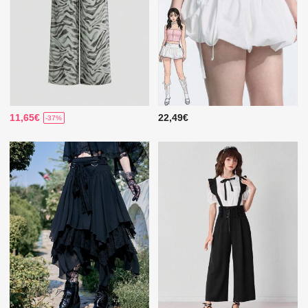
11,65€
22,49€
-37%