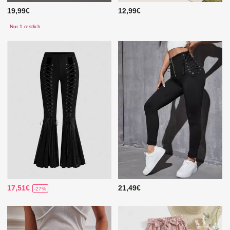
19,99€
12,99€
Nur 1 restlich
17,51€
21,49€
-27%