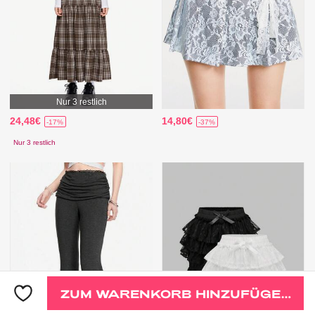
Nur 3 restlich
24,48€
14,80€
-17%
-37%
Nur 3 restlich
ZUM WARENKORB HINZUFÜGEN