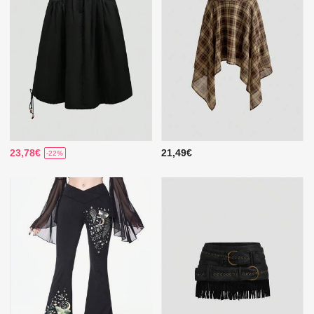
23,78€
21,49€
-22%