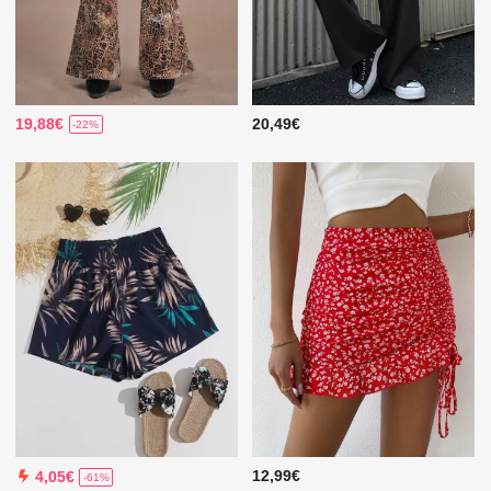
19,88€
20,49€
-22%
12,99€
4,05€
-61%