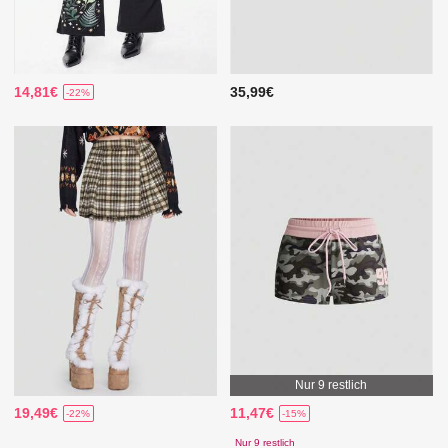
14,81€
35,99€
-22%
Nur 9 restlich
19,49€
11,47€
-22%
-15%
Nur 9 restlich