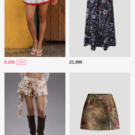
8,25€
21,99€
-50%