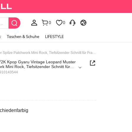
0
0
k
Taschen & Schuhe
LIFESTYLE
Grunge Punk Y2K Kpop Gyaru Vintage Leopard Muster Spitze Patchwork Mini Rock, Tiefsitzender Schnitt für Frauen
2K Kpop Gyaru Vintage Leopard Muster
k Mini Rock, Tiefsitzender Schnitt für
4910143544
schiedenfarbig