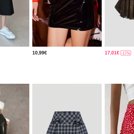
10,99€
17,01€
-17%