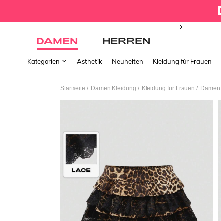
DAMEN
HERREN
Kategorien
Ästhetik
Neuheiten
Kleidung für Frauen
/
/
/
Startseite
Damen Kleidung
Kleidung für Frauen
Damen U