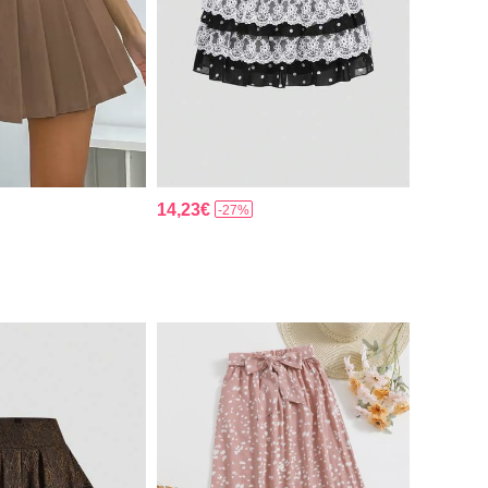
14,23€
-27%