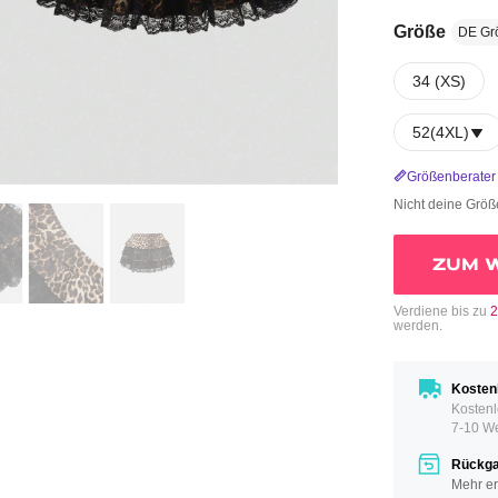
Größe
DE Gr
34 (XS)
52(4XL)
Größenberater
Nicht deine Grö
ZUM 
Verdiene bis zu
2
werden.
Kosten
Kostenl
7-10 W
Rückgab
Mehr er