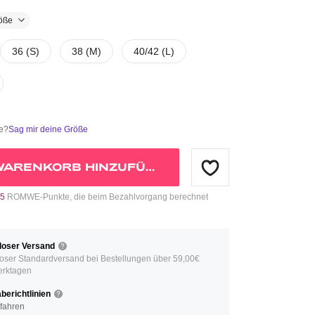
öße
36 (S)
38 (M)
40/42 (L)
ße?
Sag mir deine Größe
WARENKORB HINZUFÜGEN
5
ROMWE-Punkte, die beim Bezahlvorgang berechnet
loser Versand
oser Standardversand bei Bestellungen über 59,00€
erktagen
erichtlinien
fahren