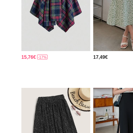
15,76€
17,49€
-17%