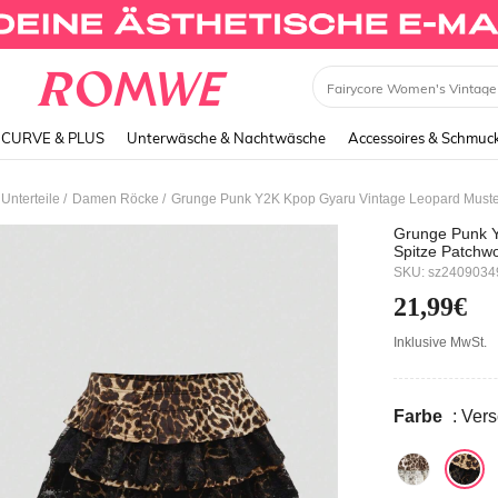
Dress
CURVE & PLUS
Unterwäsche & Nachtwäsche
Accessoires & Schmuc
/
/
nterteile
Damen Röcke
Grunge Punk Y
Spitze Patchwor
Frauen
SKU: sz240903
21,99€
Inklusive MwSt.
Farbe
: Ver