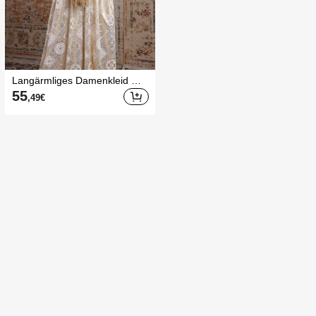
Langärmliges Damenkleid Mit
Arabischem Stil, Durchbroche
55
,49
€
nem Textur Und Stehkragen