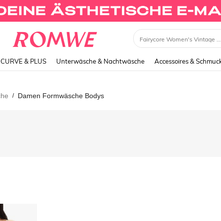
Fairycore Women's Vintage Garden Fairy Style Embro
CURVE & PLUS
Unterwäsche & Nachtwäsche
Accessoires & Schmuc
che
Damen Formwäsche Bodys
/