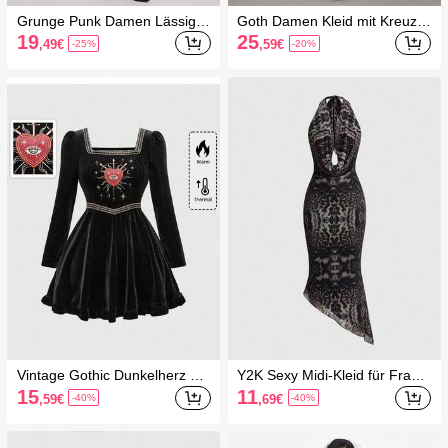
Grunge Punk Damen Lässig ei
Goth Damen Kleid mit Kreuzm
nfarbiges Fledermausärmel Kl
uster, plissiert, lässig für Party
19
25
,49
€
,59
€
-25%
-20%
eid, Sommer
& Reisen
Vintage Gothic Dunkelherz &
Y2K Sexy Midi-Kleid für Fraue
Augen Stickerei Samt Langar
n mit tiefem Ausschnitt, rücken
15
11
,59
€
,69
€
-40%
-40%
m Kleid, Halloween
freier Passform und Tiermuste
r