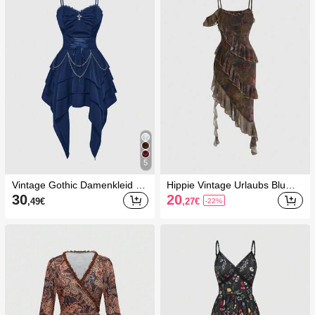
5
Vintage Gothic Damenkleid mi
Hippie Vintage Urlaubs Blume
t Metallkette, abnehmbarem T
n Asymmetrischer Saum Träg
30
20
,49
€
,27
€
-22%
aillenzug und asymmetrische
er Midi Kleid für Frauen
m Stufenrock