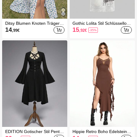
Ditsy Blumen Knoten Träger S
Gothic Lolita Stil Schlüsselloch
chlitz Oberschenkel Träger Kle
Muster & Spitzenbesatz figurb
14
15
,99
€
,92
€
-35%
id Urlaubsoutfit Frauen
etontes Mini-Kleid für Frauen
EDITION Gotischer Stil Pentag
Hippie Retro Boho Edelstein P
ramm Design Trompetenärmel
ailletten bestickte Träger-Kleid