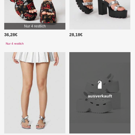
Nur 4 restlich
36,28€
28,18€
Nur 4 restlich
ausverkauft