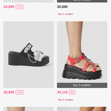
23,89€
30,68€
-17%
Nur 1 restlich
Nur 5 restlich
28,69€
34,11€
-10%
-8%
Nur 5 restlich