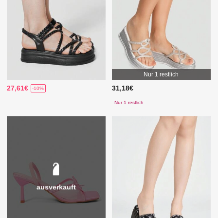
Nur 1 restlich
27,61€
31,18€
-10%
Nur 1 restlich
ausverkauft