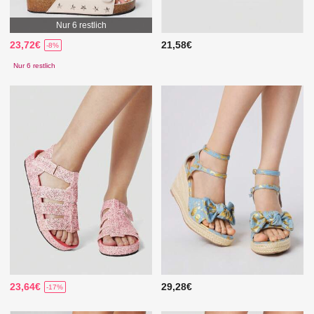
Nur 6 restlich
23,72€
21,58€
-8%
Nur 6 restlich
23,64€
29,28€
-17%