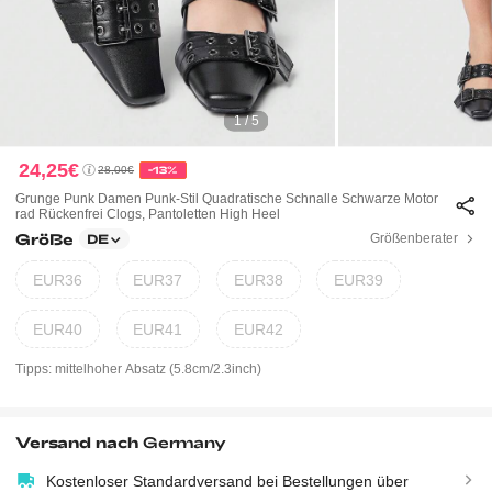
1 / 5
24,25€
28,00€
-13%
Grunge Punk Damen Punk-Stil Quadratische Schnalle Schwarze Motor
Rad Rückenfrei Clogs, Pantoletten High Heel
Größe
Größenberater
DE
EUR36
EUR37
EUR38
EUR39
EUR40
EUR41
EUR42
Tipps: mittelhoher Absatz
(5.8cm/2.3inch)
Versand nach
Germany
Kostenloser Standardversand bei Bestellungen über