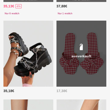
35,13€
37,88€
-8%
Nur 6 restlich
Nur 1 restlich
ausverkauft
35,18€
17,38€