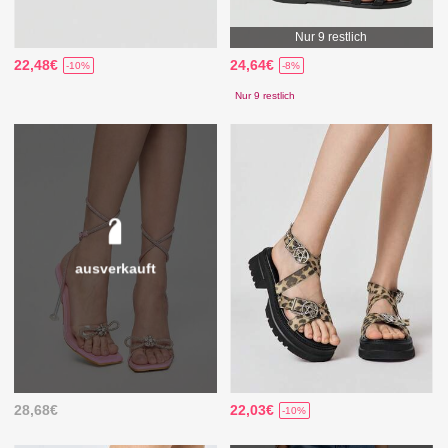
Nur 9 restlich
22,48€
24,64€
-10%
-8%
Nur 9 restlich
ausverkauft
28,68€
22,03€
-10%