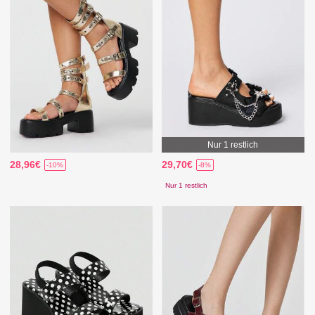
Nur 1 restlich
28,96€
29,70€
-10%
-8%
Nur 1 restlich