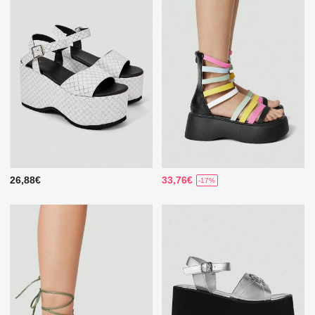
26,88€
33,76€
-17%