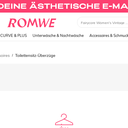
Fairycore Women's Vintage Garden Fairy Style Embro
CURVE & PLUS
Unterwäsche & Nachtwäsche
Accessoires & Schmuc
soires
Toilettensitz-Überzüge
/