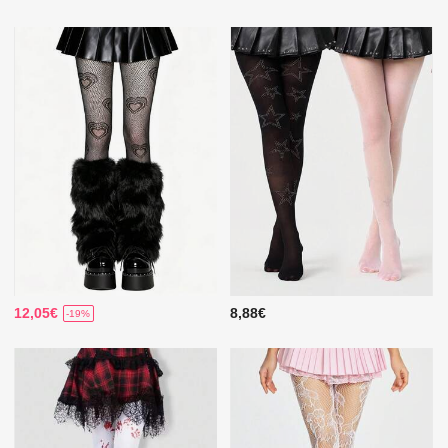
12,05€
8,88€
-19%