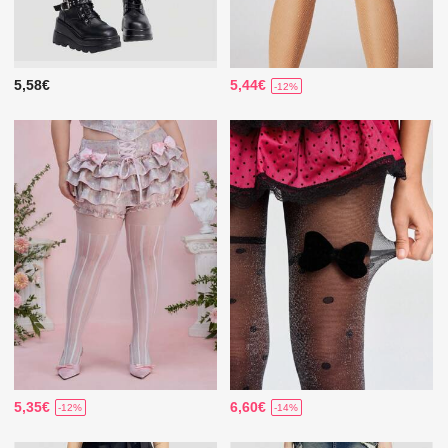
5,58€
5,44€
-12%
5,35€
6,60€
-12%
-14%