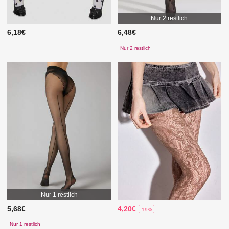
Nur 2 restlich
6,18€
6,48€
Nur 2 restlich
Nur 1 restlich
5,68€
4,20€
-19%
Nur 1 restlich