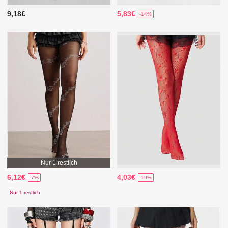
9,18€
5,83€
-14%
Nur 1 restlich
6,12€
4,03€
-7%
-19%
Nur 1 restlich