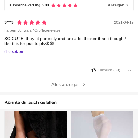
Kundenbewertung
5.00
Anzeigen
S***3
2021-04-19
Farben:Schwarz / Größe:one-size
SO
CUTE!
they
fit
perfectly
and
are
a
bit
thicker
than
i
thought!
like
this
for
points
pls😩😩
übersetzen
Hilfreich
(68)
Alles anzeigen
Könnte dir auch gefallen