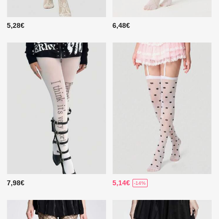
5,28€
6,48€
7,98€
5,14€
-14%