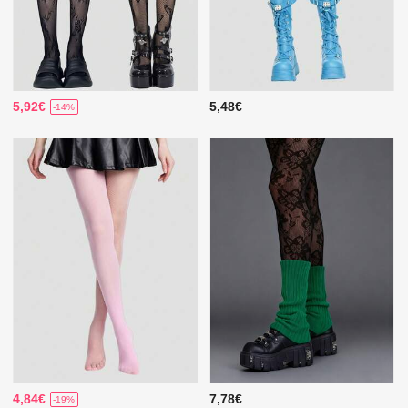
5,92€
5,48€
-14%
4,84€
7,78€
-19%