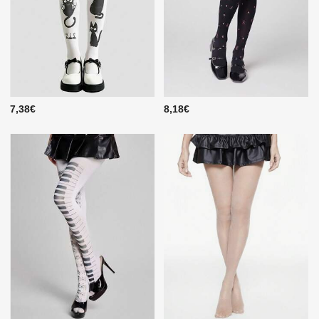
7,38€
8,18€