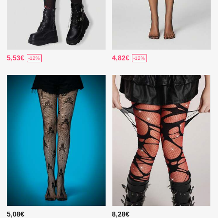
5,53€
4,82€
-12%
-12%
5,08€
8,28€