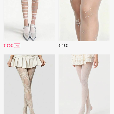
7,70€
5,48€
-7%