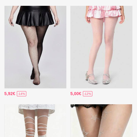
5,92€
5,00€
-14%
-12%