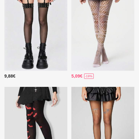
9,88€
5,09€
-19%