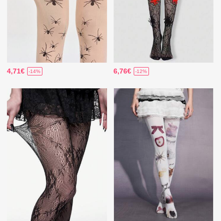
4,71€
6,76€
-14%
-12%