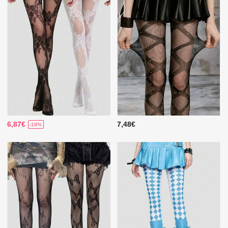
6,87€
7,48€
-19%