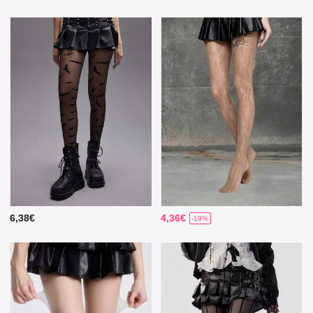
6,38€
4,36€
-19%