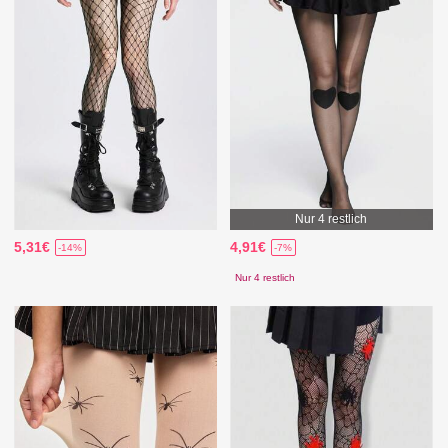
Nur 4 restlich
5,31€
4,91€
-14%
-7%
Nur 4 restlich