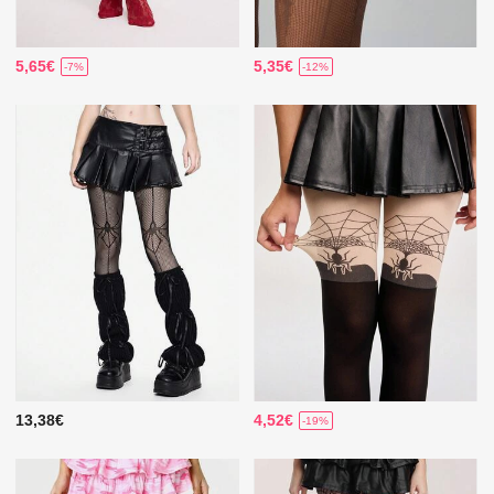
5,65€
5,35€
-7%
-12%
13,38€
4,52€
-19%