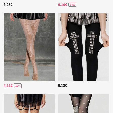
5,28€
9,10€
-14%
4,11€
9,18€
-19%