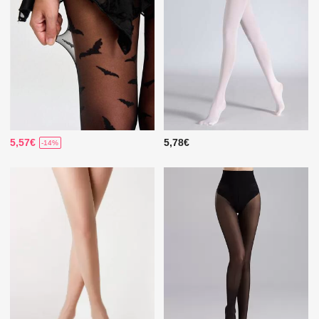
5,57€
5,78€
-14%