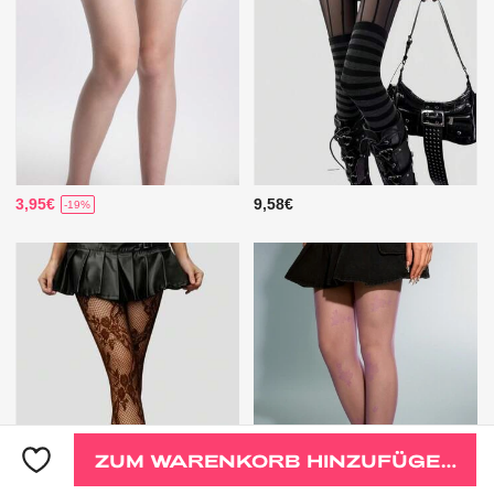
3,95€
9,58€
-19%
ZUM WARENKORB HINZUFÜGEN