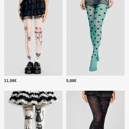
11,08€
5,88€