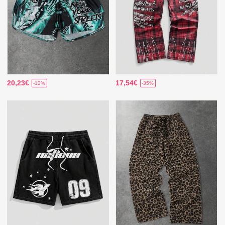
20,23€
17,54€
-12%
-35%