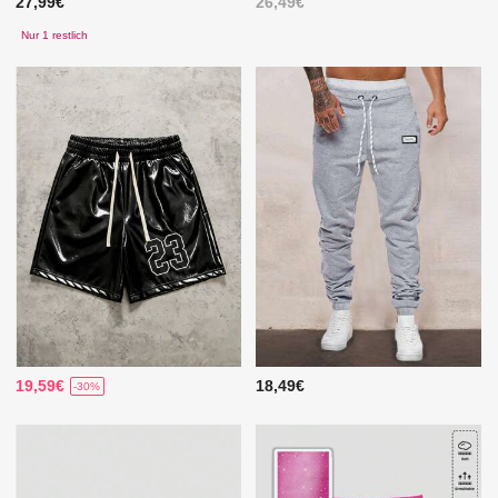
27,99€
26,49€
Nur 1 restlich
19,59€
18,49€
-30%