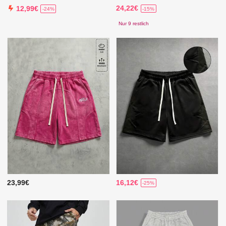
24,22€
12,99€
-15%
-24%
Nur 9 restlich
23,99€
16,12€
-25%