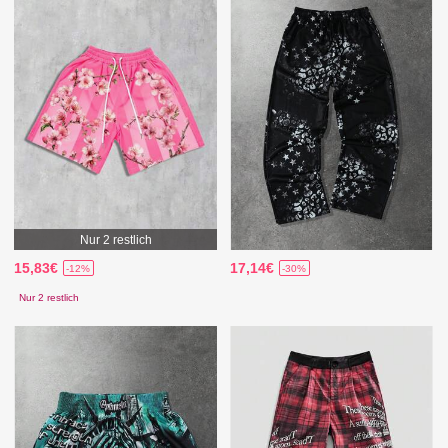
Nur 2 restlich
15,83€
17,14€
-12%
-30%
Nur 2 restlich