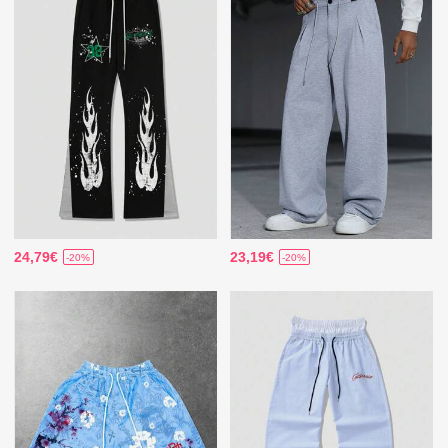
24,79€
23,19€
-20%
-20%