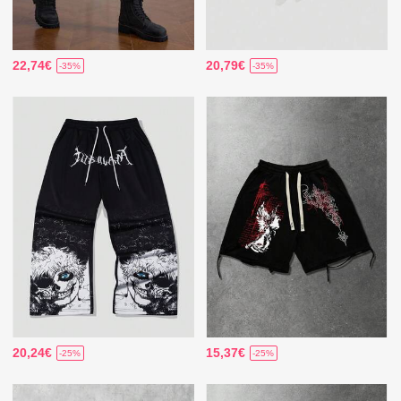
22,74€
20,79€
-35%
-35%
20,24€
15,37€
-25%
-25%