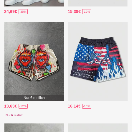
24,69€
15,39€
-35%
-12%
Nur 6 restlich
13,63€
16,14€
-12%
-15%
Nur 6 restlich