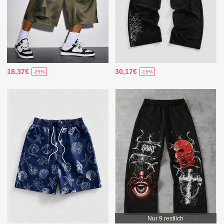
18,37€
30,17€
-25%
-15%
Nur 9 restlich