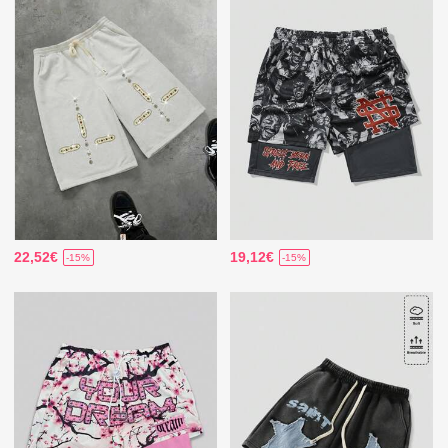
22,52€
19,12€
-15%
-15%