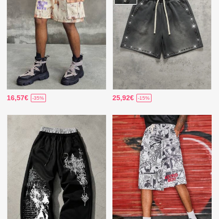
16,57€
25,92€
-35%
-15%