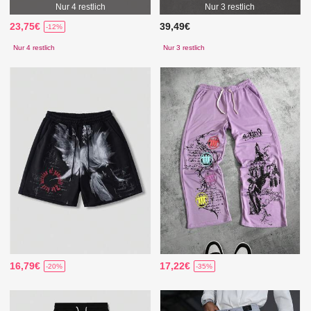
Nur 4 restlich
Nur 3 restlich
23,75€
39,49€
-12%
Nur 4 restlich
Nur 3 restlich
16,79€
17,22€
-20%
-35%