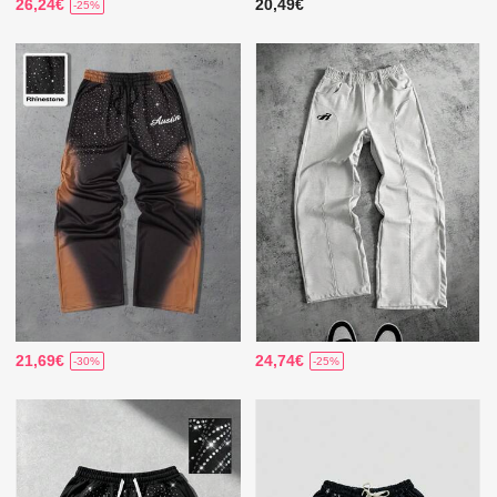
26,24€
20,49€
-25%
21,69€
24,74€
-30%
-25%