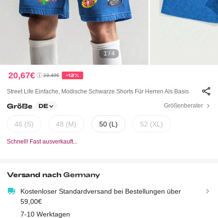
1 / 4
20,67€
23,49€
-12%
Street Life Einfache, Modische Schwarze Shorts Für Herren Als Basis
Größe
Größenberater
DE
46 (S)
48 (M)
50 (L)
52 (XL)
Schnell! Fast ausverkauft...
Versand nach
Germany
Kostenloser Standardversand bei Bestellungen über
59,00€
7-10 Werktagen