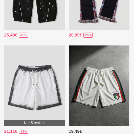
25,49€
20,99€
-15%
-25%
Nur 5 restlich
21,11€
19,49€
-12%