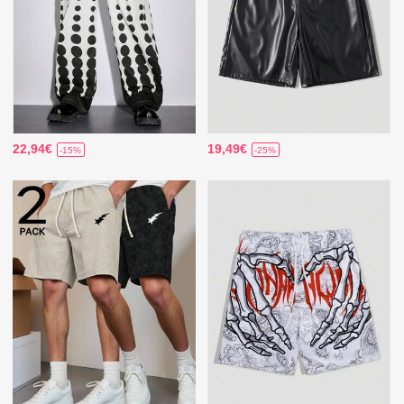
22,94€
19,49€
-15%
-25%