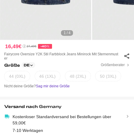
1 / 4
16,49€
27,49€
-40%
Fairycore Oversize Y2K Stil Farbblock Jeans Minirock Mit Sternenmust
Er
Größe
Größenberater
DE
44 (0XL)
46 (1XL)
48 (2XL)
50 (3XL)
Nicht deine Größe?
Sag mir deine Größe
Versand nach
Germany
Kostenloser Standardversand bei Bestellungen über
59,00€
7-10 Werktagen