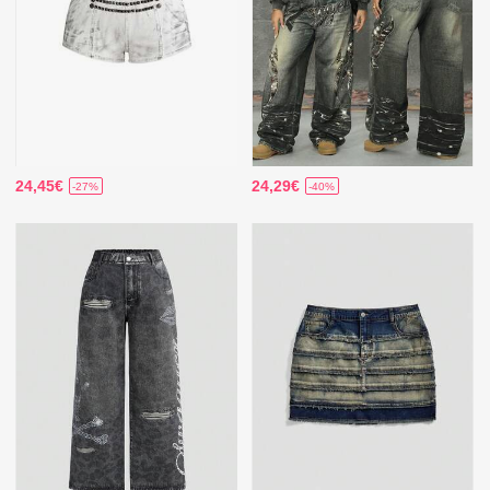
24,45€
24,29€
-27%
-40%