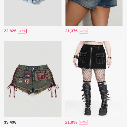
22,82€
21,37€
-17%
-25%
33,49€
21,89€
-40%