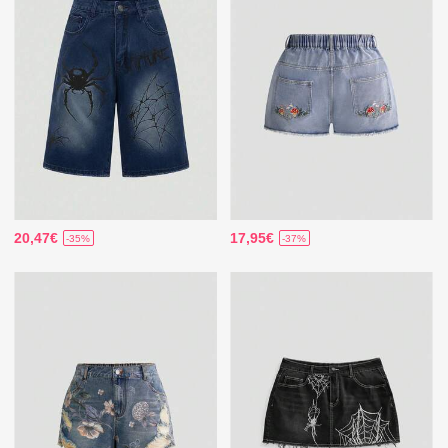
20,47€
17,95€
-35%
-37%