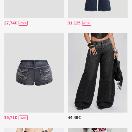
27,74€
31,12€
-25%
-25%
19,71€
44,49€
-32%