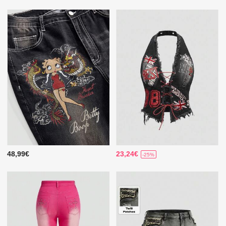
48,99€
23,24€
-25%