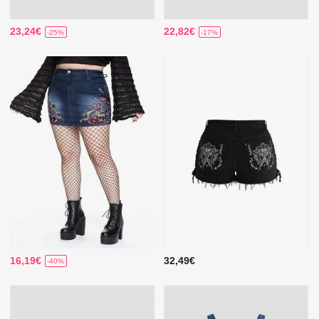
23,24€
22,82€
-25%
-17%
16,19€
32,49€
-40%