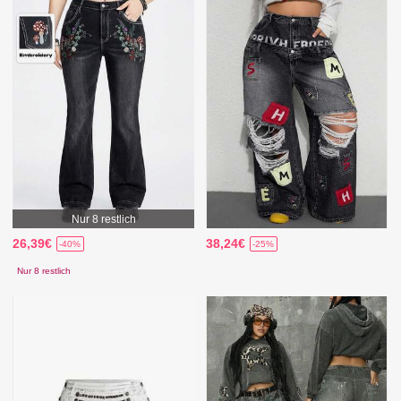
Nur 8 restlich
26,39€
38,24€
-40%
-25%
Nur 8 restlich