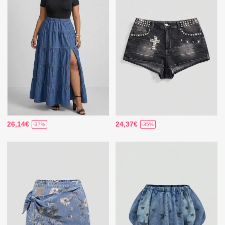
26,14€
24,37€
-37%
-35%