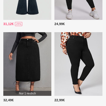
31,12€
24,99€
-25%
Nur 1 restlich
32,49€
22,99€