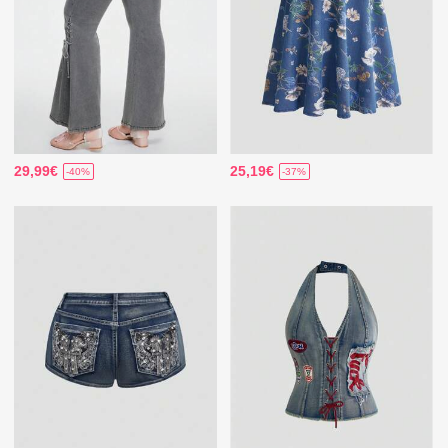
29,99€
25,19€
-40%
-37%