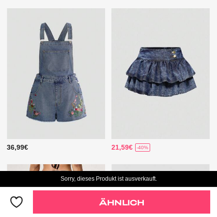
36,99€
21,59€
-40%
Sorry, dieses Produkt ist ausverkauft.
ÄHNLICH