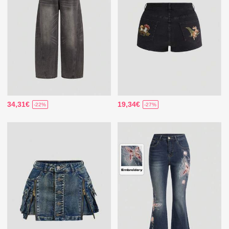
34,31€
19,34€
-22%
-27%