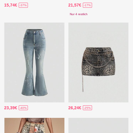
15,74€
21,57€
-37%
-17%
Nur 4 restlich
23,39€
26,24€
-40%
-25%