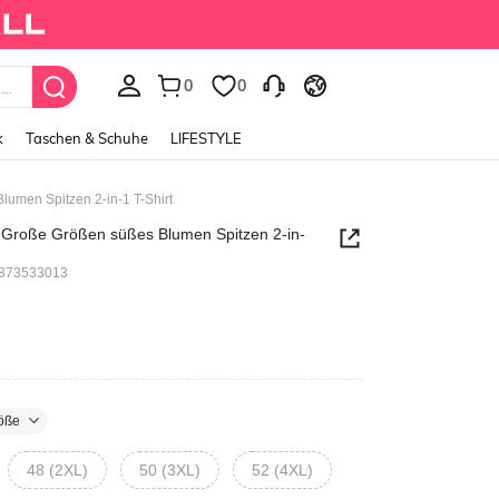
0
0
k
Taschen & Schuhe
LIFESTYLE
umen Spitzen 2-in-1 T-Shirt
Große Größen süßes Blumen Spitzen 2-in-
0873533013
öße
48 (2XL)
50 (3XL)
52 (4XL)