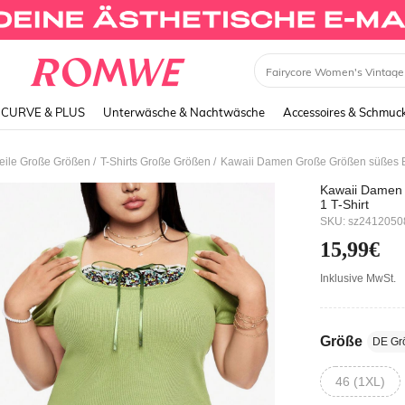
Dress
CURVE & PLUS
Unterwäsche & Nachtwäsche
Accessoires & Schmuc
/
/
eile Große Größen
T-Shirts Große Größen
Kawaii Damen Große Größen süßes Bl
Kawaii Damen 
1 T-Shirt
SKU: sz241205
15,99€
Inklusive MwSt.
Größe
DE Gr
46 (1XL)