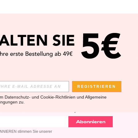
APP
REGISTRIEREN
em 
Datenschutz- und Cookie-Richtlinien
 und 
Allgemeine 
ingungen
 zu.
SLETTER ANMELDEST, KANNST DU DIE NEUESTEN TRENDS
U KANNST DICH JEDERZEIT ABMELDEN).
Abonnieren
BONNIEREN stimmen Sie unserer