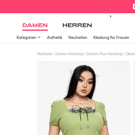
DAMEN
HERREN
Kategorien
Ästhetik
Neuheiten
Kleidung für Frauen
/
/
/
Startseite
Damen Kleidung
Damen Plus Kleidung
Obert