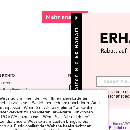
Mehr ansehen
Erhalten Sie 5€ Rabatt
N KONTO
FINDEN SIE UNS AUF
chzettel
e Bestellung verfolgen
Ich stimme d
Geschäftsbed
e Bestellungen
Website, um Ihnen den von Ihnen angeforderten
WENN DU DICH FÜR UNSEREN NEW
lebnis zu bieten. Sie können jederzeit nach Ihrer Wahl
VEROMWE
VOR ALLEN ANDEREN ERFAHREN (D
gen anpassen. Wenn Sie "Alle akzeptieren" auswählen,
Datenverkehr zu analysieren, erweiterte Funktionen
bei ROMWE anzupassen. Wenn Sie "Alle ablehnen"
 zu, die unsere Website zum Laufen bringen. Sie
Durch Klicken auf die Schaltfläche A
ch die Funktionalität der Website beeinträchtigen
Datenschutz- und Cookie-Richtlinien