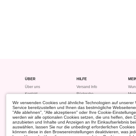
ÜBER
HILFE
MEI
Über uns
Versand Info
Wuns
Kontakt
Rückgabe
Mein
Datensicherheitsvorfall
Bestellung
Mein
Wir verwenden Cookies und ähnliche Technologien auf unserer 
Service bereitzustellen und Ihnen das bestmögliche Webseitener
Bonuspunkte
#LO
"Alle ablehnen", "Alle akzeptieren" oder Ihre Cookie-Einstellun
Rückerstattung
werden wir alle optionalen Cookies setzen, die uns helfen, den 
anzubieten und Inhalte und Anzeigen an Ihr Einkaufserlebnis 
auswählen, lassen Sie nur die unbedingt erforderlichen Cookies
können diese in den Browsereinstellungen deaktivieren, was jedo