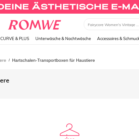
Fairycore Women's Vintage Garden Fairy Style Embro
CURVE & PLUS
Unterwäsche & Nachtwäsche
Accessoires & Schmuc
ere
Hartschalen-Transportboxen für Haustiere
/
ere