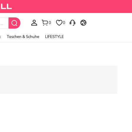
0
0
Fairycore Women's Vintage Garden Fairy Style Embro
k
Taschen & Schuhe
LIFESTYLE