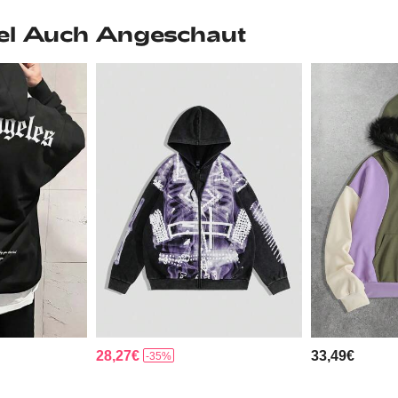
el Auch Angeschaut
28,27€
33,49€
-35%