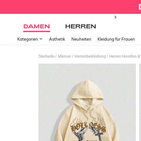
DAMEN
HERREN
Kategorien
Ästhetik
Neuheiten
Kleidung für Frauen
/
/
/
Startseite
Männer
Herrenbekleidung
Herren Hoodies & 