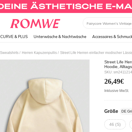
Dress
CURVE & PLUS
Unterwäsche & Nachtwäsche
Accessoires & Schmuc
/
/
Sweatshirts
Herren Kapuzenpullis
Street Life Herren einfacher modischer Läss
Street Life He
Hoodie, Allta
SKU: sm241121
26,49€
Inklusive MwSt.
Größe
DE Gr
46 (S)