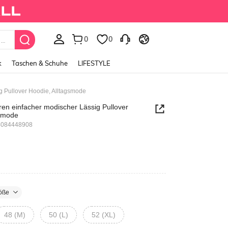
0
0
k
Taschen & Schuhe
LIFESTYLE
ig Pullover Hoodie, Alltagsmode
rren einfacher modischer Lässig Pullover
gsmode
4084448908
öße
48 (M)
50 (L)
52 (XL)