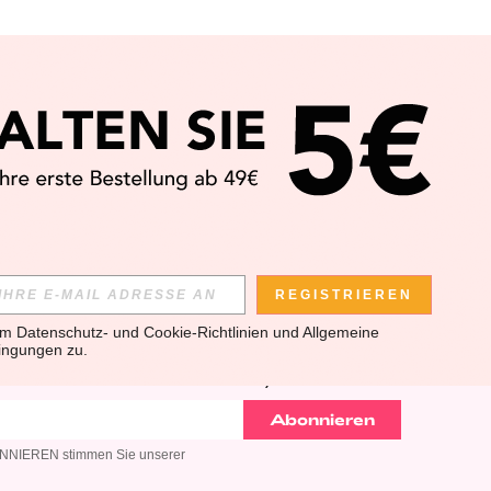
APP
REGISTRIEREN
em 
Datenschutz- und Cookie-Richtlinien
 und 
Allgemeine 
ingungen
 zu.
SLETTER ANMELDEST, KANNST DU DIE NEUESTEN TRENDS
U KANNST DICH JEDERZEIT ABMELDEN).
Abonnieren
BONNIEREN stimmen Sie unserer