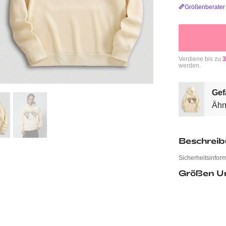
Größenberater
Verdiene bis zu
3
werden.
Gef
Ähn
Beschrei
Sicherheitsinfor
Größen U