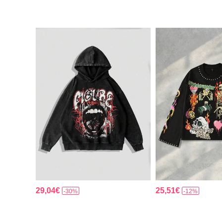
29,04€
25,51€
-30%
-12%