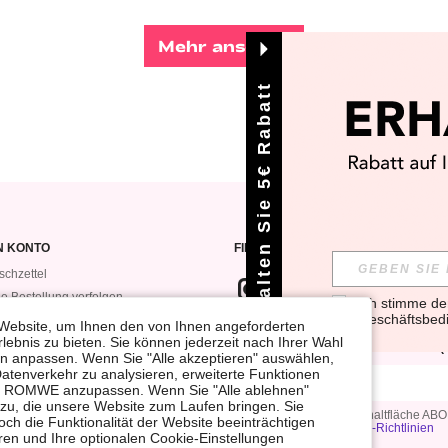
Mehr ansehen
Erhalten Sie 5€ Rabatt
N KONTO
FINDEN SIE UNS AUF
chzettel
e Bestellung verfolgen
Ich stimme d
Geschäftsbed
e Bestellungen
Website, um Ihnen den von Ihnen angeforderten
WENN DU DICH FÜR UNSEREN NEW
lebnis zu bieten. Sie können jederzeit nach Ihrer Wahl
VEROMWE
VOR ALLEN ANDEREN ERFAHREN (D
gen anpassen. Wenn Sie "Alle akzeptieren" auswählen,
Datenverkehr zu analysieren, erweiterte Funktionen
bei ROMWE anzupassen. Wenn Sie "Alle ablehnen"
 zu, die unsere Website zum Laufen bringen. Sie
Durch Klicken auf die Schaltfläche A
ch die Funktionalität der Website beeinträchtigen
Datenschutz- und Cookie-Richtlinien
en und Ihre optionalen Cookie-Einstellungen