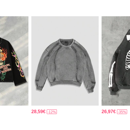
28,59€
26,97€
-12%
-35%