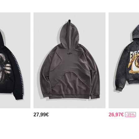
27,99€
26,97€
-35%