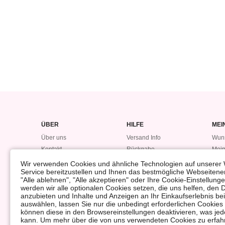
ÜBER
HILFE
MEI
Über uns
Versand Info
Wuns
Kontakt
Rückgabe
Mein
Datensicherheitsvorfall
Bestellung
Mein
Wir verwenden Cookies und ähnliche Technologien auf unserer 
Service bereitzustellen und Ihnen das bestmögliche Webseitener
Bonuspunkte
#LO
"Alle ablehnen", "Alle akzeptieren" oder Ihre Cookie-Einstellun
Rückerstattung
werden wir alle optionalen Cookies setzen, die uns helfen, den 
anzubieten und Inhalte und Anzeigen an Ihr Einkaufserlebnis 
auswählen, lassen Sie nur die unbedingt erforderlichen Cookies
können diese in den Browsereinstellungen deaktivieren, was jedo
kann. Um mehr über die von uns verwendeten Cookies zu erfahr