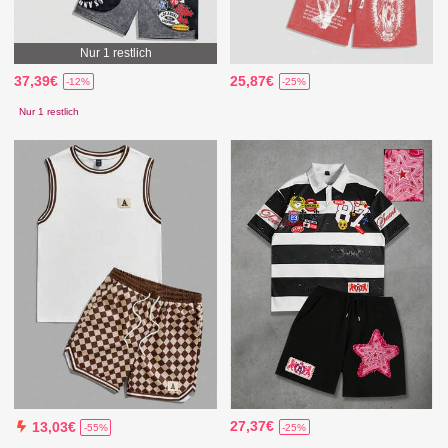
Nur 1 restlich
37,39€
25,87€
-12%
-25%
Nur 1 restlich
27,37€
13,03€
-25%
-55%