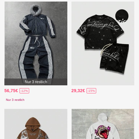
Nur 3 restlich
56,75€
29,32€
-12%
-15%
Nur 3 restlich