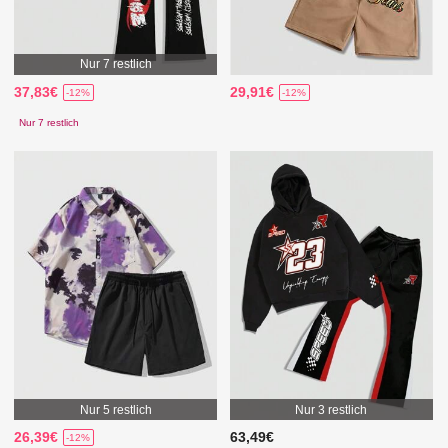
Nur 7 restlich
37,83€
29,91€
-12%
-12%
Nur 7 restlich
Nur 5 restlich
Nur 3 restlich
26,39€
63,49€
-12%