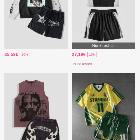
Nur 8 restlich
35,59€
27,19€
-20%
-15%
Nur 8 restlich