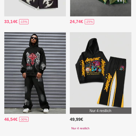
33,14€
24,74€
-15%
-25%
Nur 4 restlich
46,54€
49,99€
-30%
Nur 4 restlich