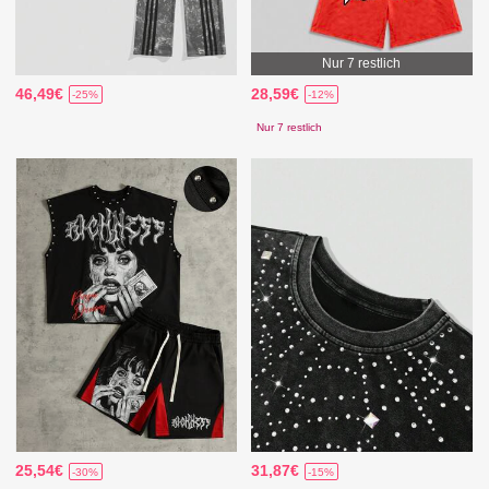
Nur 7 restlich
46,49€
28,59€
-25%
-12%
Nur 7 restlich
25,54€
31,87€
-30%
-15%