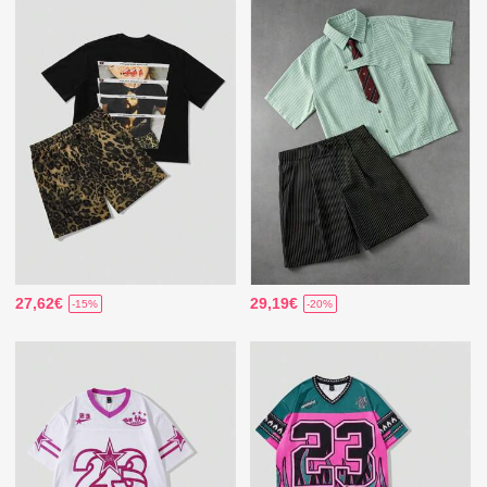
27,62€
29,19€
-15%
-20%