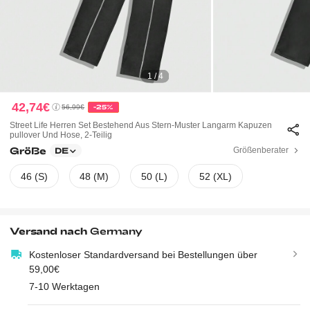
1 / 4
42,74€
56,99€
-25%
Street Life Herren Set Bestehend Aus Stern-Muster Langarm Kapuzen
Pullover Und Hose, 2-Teilig
Größe
Größenberater
DE
46 (S)
48 (M)
50 (L)
52 (XL)
Versand nach
Germany
Kostenloser Standardversand bei Bestellungen über
59,00€
7-10 Werktagen