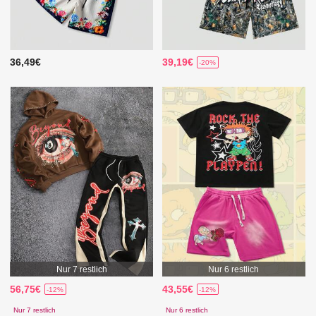
36,49€
39,19€
-20%
Nur 7 restlich
Nur 6 restlich
56,75€
43,55€
-12%
-12%
Nur 7 restlich
Nur 6 restlich