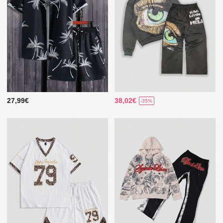
27,99€
38,02€
-35%