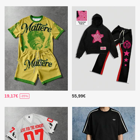
19,17€
55,99€
-35%