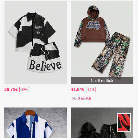
Nur 8 restlich
26,79€
41,64€
-20%
-15%
Nur 8 restlich