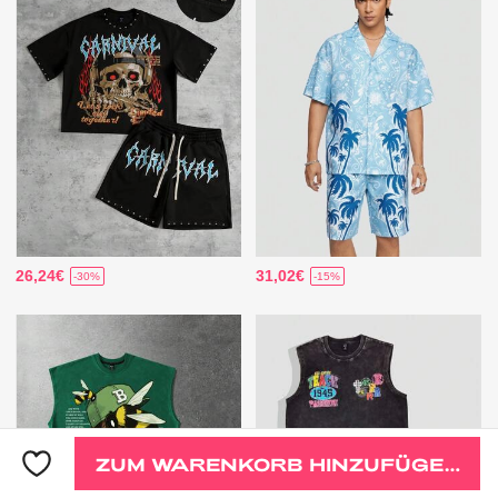
26,24€
31,02€
-30%
-15%
ZUM WARENKORB HINZUFÜGEN