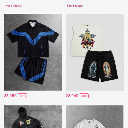
Nur 5 restlich
Nur 3 restlich
28,15€
22,04€
-12%
-30%