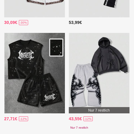
30,09€
53,99€
-30%
Nur 7 restlich
27,71€
43,55€
-12%
-12%
Nur 7 restlich