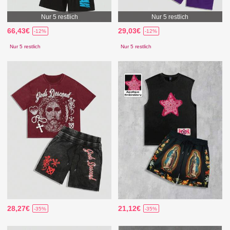
Nur 5 restlich
Nur 5 restlich
66,43€
29,03€
-12%
-12%
Nur 5 restlich
Nur 5 restlich
28,27€
21,12€
-35%
-35%