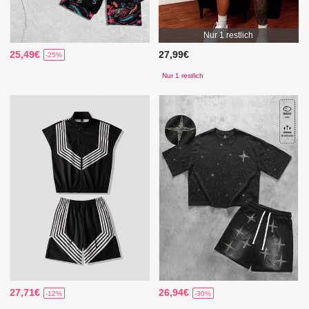
Nur 1 restlich
25,49€
27,99€
-25%
Nur 1 restlich
27,71€
26,94€
-12%
-30%