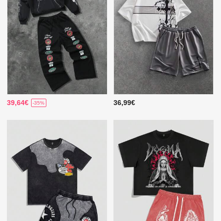
39,64€
36,99€
-35%