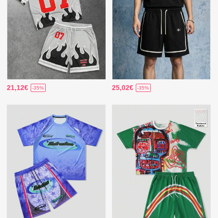
21,12€
25,02€
-35%
-35%