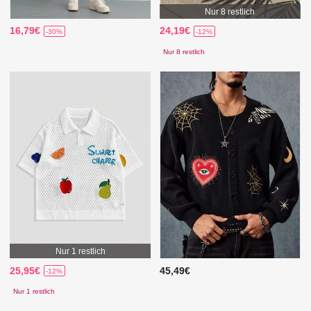
Nur 8 restlich
16,79€
24,19€
-30%
-12%
Nur 8 restlich
Nur 1 restlich
25,95€
45,49€
-12%
Nur 1 restlich