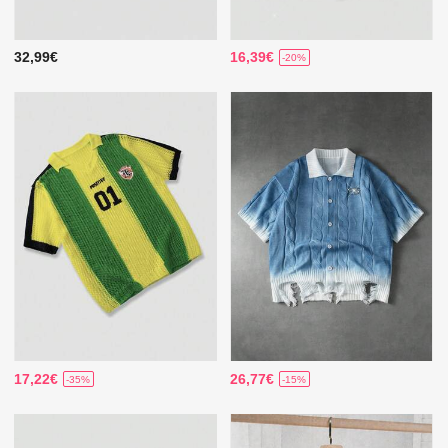
32,99€
16,39€
-20%
17,22€
26,77€
-35%
-15%