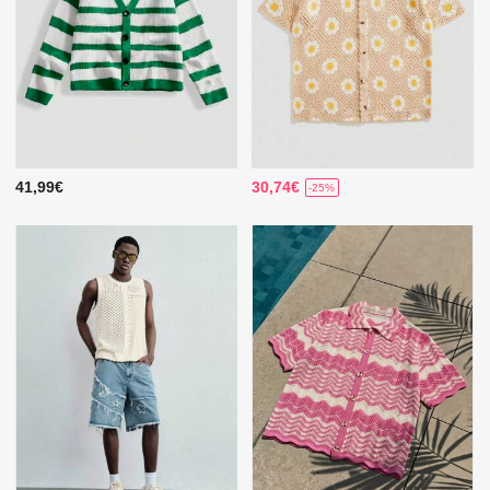
41,99€
30,74€
-25%