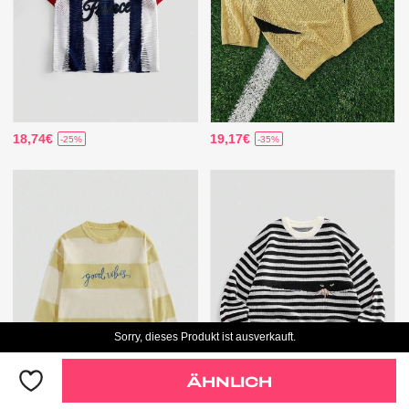
18,74€
19,17€
-25%
-35%
Sorry, dieses Produkt ist ausverkauft.
ÄHNLICH