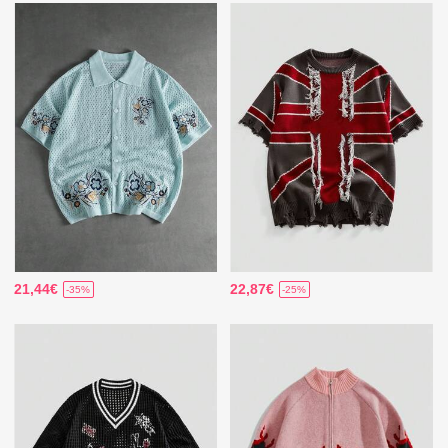
21,44€
22,87€
-35%
-25%