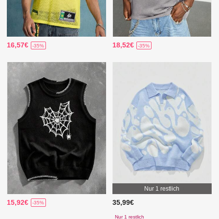
16,57€
18,52€
-35%
-35%
Nur 1 restlich
15,92€
35,99€
-35%
Nur 1 restlich