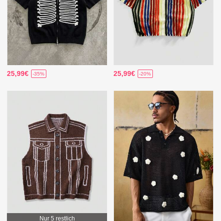
25,99€
25,99€
-35%
-20%
Nur 5 restlich