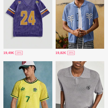
19,49€
19,82€
-25%
-35%