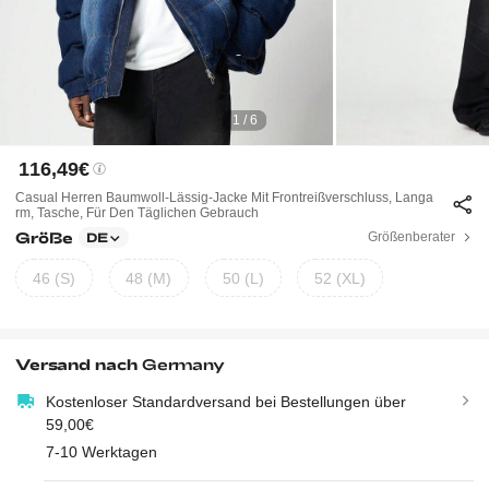
1 / 6
116,49€
Casual Herren Baumwoll-Lässig-Jacke Mit Frontreißverschluss, Langa
Rm, Tasche, Für Den Täglichen Gebrauch
Größe
Größenberater
DE
46 (S)
48 (M)
50 (L)
52 (XL)
Versand nach
Germany
Kostenloser Standardversand bei Bestellungen über
59,00€
7-10 Werktagen