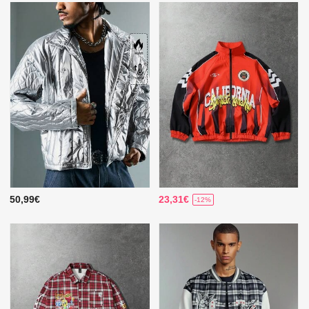
50,99€
23,31€
-12%