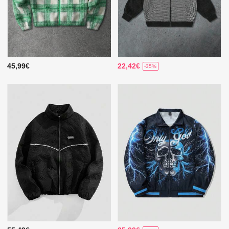
45,99€
22,42€
-35%