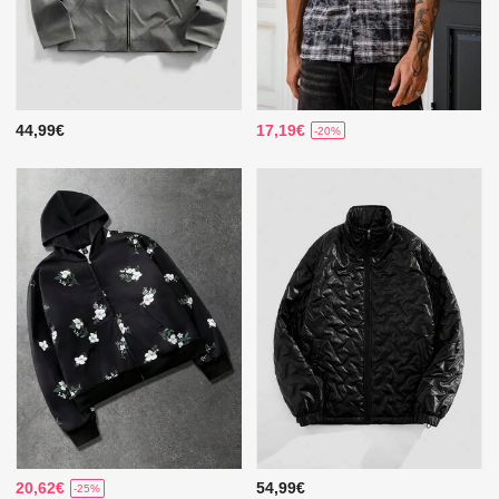
44,99€
17,19€
-20%
20,62€
54,99€
-25%