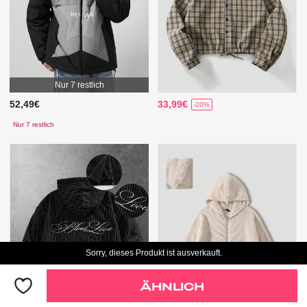
Nur 7 restlich
52,49€
33,99€
-20%
Nur 7 restlich
Sorry, dieses Produkt ist ausverkauft.
ÄHNLICH