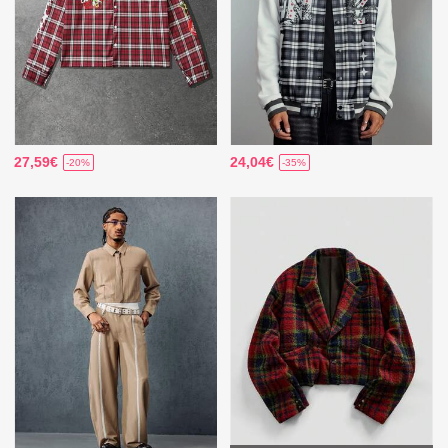
27,59€
24,04€
-20%
-35%