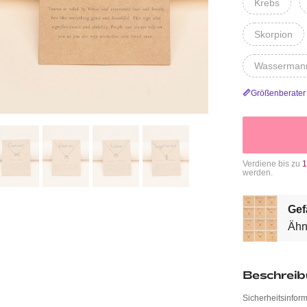
Krebs
Skorpion
Wasserman
Größenberater
Verdiene bis zu
1
werden.
Gef
Ähn
Beschrei
Sicherheitsinfor