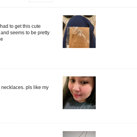
had to get this cute
e and seems to be pretty
ce
 necklaces. pls like my