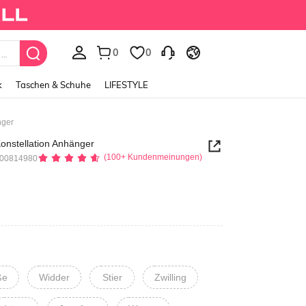
0
0
k
Taschen & Schuhe
LIFESTYLE
nger
Konstellation Anhänger
(100+ Kundenmeinungen)
200814980
ße
Widder
Stier
Zwilling