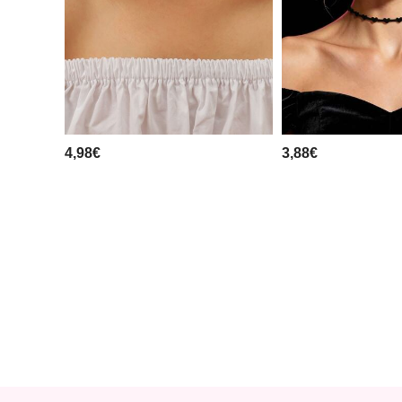
4,98€
3,88€