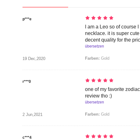
p***e
I am a Leo so of course I 
necklace. it is super cut
decent quality for the pri
übersetzen
Farben:
Gold
19 Dec,2020
r***0
one of my favorite zodiac
review tho :)
übersetzen
Farben:
Gold
2 Jun,2021
c***4