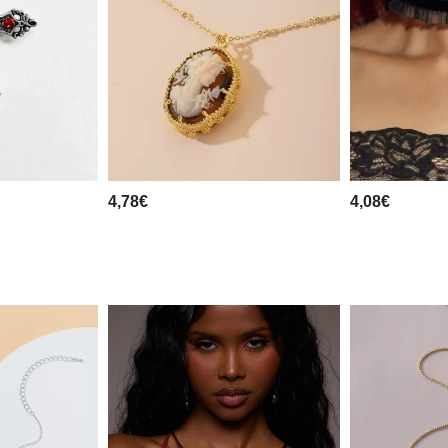
4,78€
4,08€