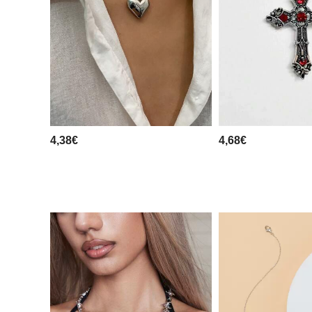
4,38€
4,68€