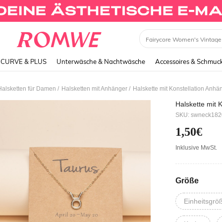
Dress
CURVE & PLUS
Unterwäsche & Nachtwäsche
Accessoires & Schmuc
/
/
Halsketten für Damen
Halsketten mit Anhänger
Halskette mit Konstellation Anhä
Halskette mit 
SKU: swneck18
1,50€
Inklusive MwSt.
Größe
Einheitsgrö