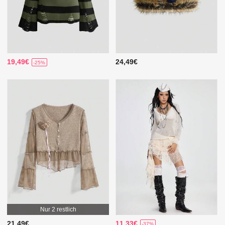
19,49€
24,49€
-25%
Nur 2 restlich
21,49€
11,33€
-37%