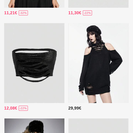
11,21€
11,30€
-32%
-22%
12,08€
29,99€
-22%