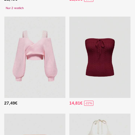
Nur 2 restlich
27,49€
14,81€
-22%