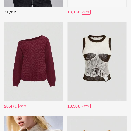
31,99€
13,13€
-27%
20,47€
13,50€
-37%
-27%