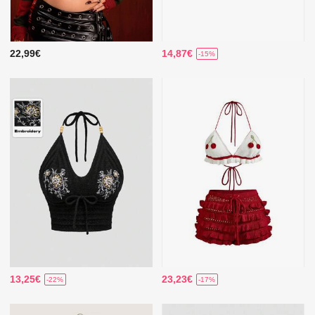
22,99€
14,87€
-15%
13,25€
23,23€
-22%
-17%