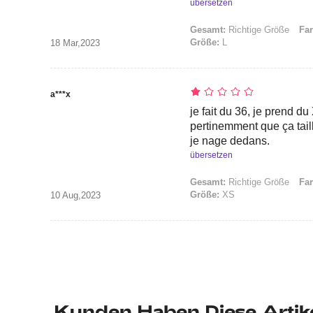
übersetzen
Gesamt:
Richtige Größe
Far
Größe:
L
18 Mar,2023
a***x
je fait du 36, je prend du
pertinemment que ça tail
je nage dedans.
übersetzen
Gesamt:
Richtige Größe
Far
Größe:
XS
10 Aug,2023
Kunden Haben Diese Artik