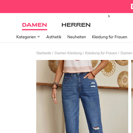
DAMEN
HERREN
Kategorien
Ästhetik
Neuheiten
Kleidung für Frauen
/
/
/
Startseite
Damen Kleidung
Kleidung für Frauen
Damen