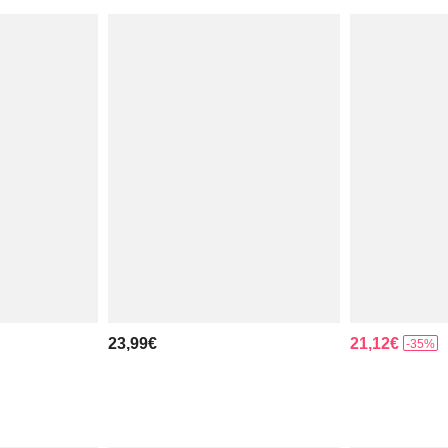
23,99€
21,12€
-35%