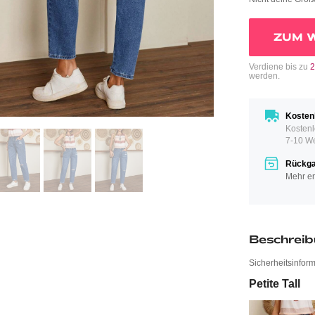
ZUM 
Verdiene bis zu
2
werden.
Kosten
Kostenl
7-10 W
Rückgab
Mehr er
Beschrei
Sicherheitsinfor
Petite Tall