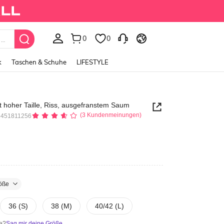
0
0
k
Taschen & Schuhe
LIFESTYLE
 hoher Taille, Riss, ausgefranstem Saum
(3 Kundenmeinungen)
6451811256
öße
36 (S)
38 (M)
40/42 (L)
ße?
Sag mir deine Größe