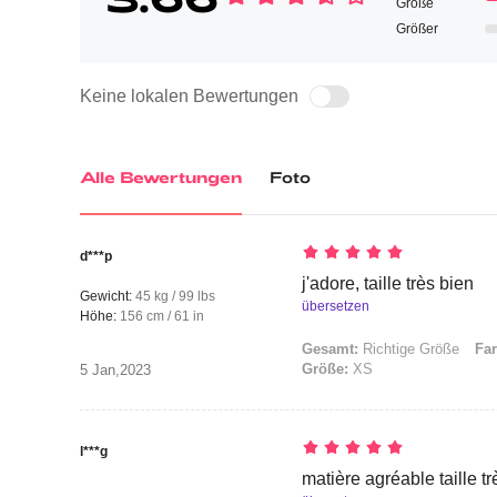
Größe
Größer
Keine lokalen Bewertungen
Alle Bewertungen
Foto
d***p
j'adore, taille très bien
Gewicht:
45 kg / 99 lbs
übersetzen
Höhe:
156 cm / 61 in
Gesamt:
Richtige Größe
Far
Größe:
XS
5 Jan,2023
l***g
matière agréable taille tr