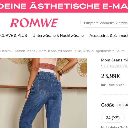
Dress
CURVE & PLUS
Unterwäsche & Nachtwäsche
Accessoires & Schmuc
/
/
 Denim
Damen Jeans
Mom Jeans mit hoher Taille, Riss, ausgefranstem Saum
Mom Jeans mit
SKU: sw220621
23,99€
Inklusive MwSt.
Größe
DE Gr
34 (XS)
Nicht deine Grö