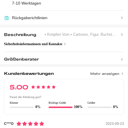
7-10 Werktagen
Rückgaberichtlinien
Beschreibung
• Knöpfen Vorn
• Cartoons, Figur, Buchstaben
• E
Sicherheitsinformationen und Kontakte
Größenberater
Kundenbewertungen
Mehr anzeigen
5.00
Passt die Kleidung gut?
Kleiner
Richtige Größe
Größer
0%
100%
0%
C***o
2023-09-23