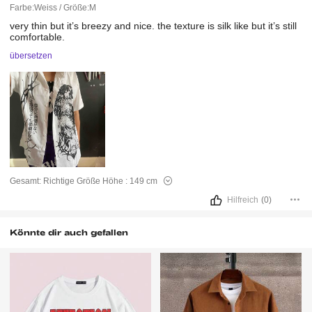
Farbe:Weiss / Größe:M
very
thin
but
it’s
breezy
and
nice.
the
texture
is
silk
like
but
it’s
still
comfortable.
übersetzen
Gesamt:
Richtige Größe
Höhe :
149 cm
Hilfreich
(0)
Könnte dir auch gefallen