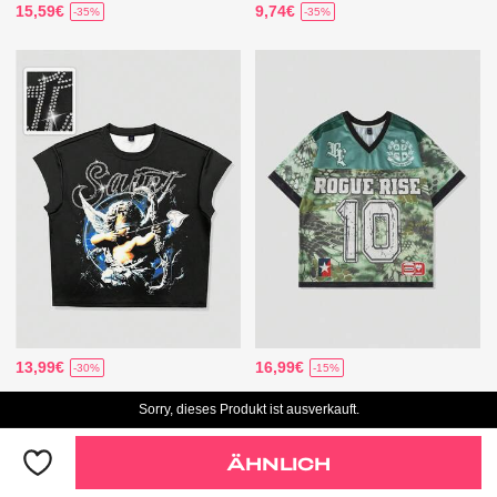
15,59€
9,74€
-35%
-35%
13,99€
16,99€
-30%
-15%
Sorry, dieses Produkt ist ausverkauft.
ÄHNLICH