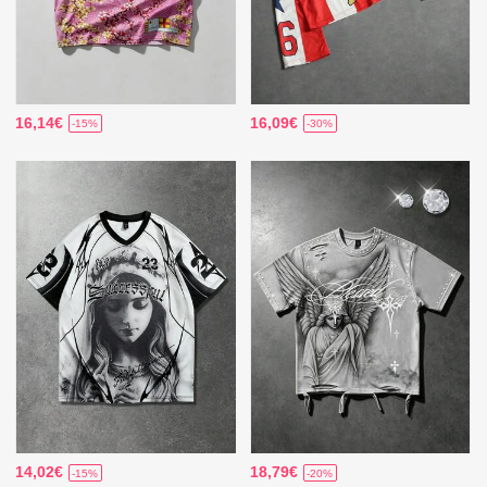
16,14€
16,09€
-15%
-30%
14,02€
18,79€
-15%
-20%