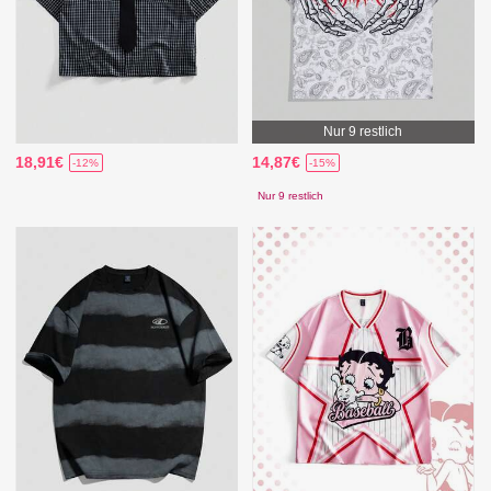
Nur 9 restlich
18,91€
14,87€
-12%
-15%
Nur 9 restlich