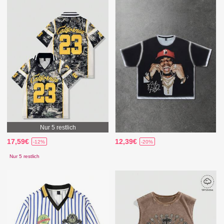
Nur 5 restlich
17,59€
12,39€
-12%
-20%
Nur 5 restlich