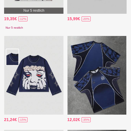
Nur 5 restlich
19,35€
15,99€
-12%
-20%
Nur 5 restlich
21,24€
12,02€
-15%
-35%