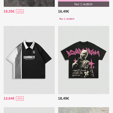
Nur 1 restlich
19,35€
16,49€
-12%
Nur 1 restlich
13,64€
18,49€
-35%