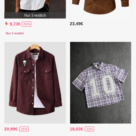
Nur 3 restlich
23,49€
9,73€
-50%
Nur 3 restlich
20,99€
18,03€
-25%
-12%