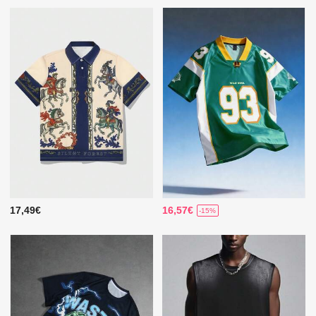
17,49€
16,57€
-15%