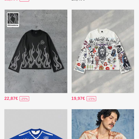
22,87€
19,97€
-25%
-15%