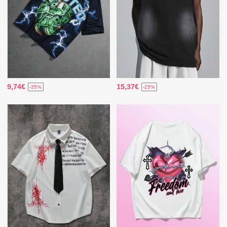
9,74€
15,37€
-35%
-25%