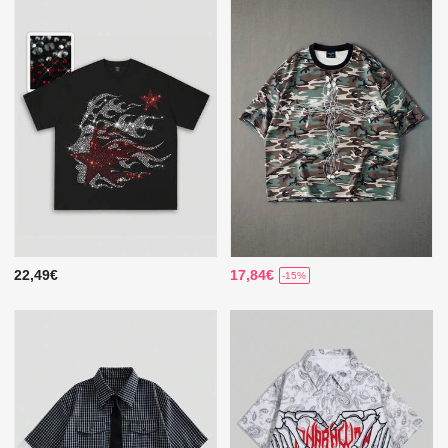
22,49€
17,84€
-15%