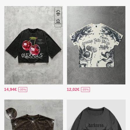
14,94€
12,02€
-35%
-35%