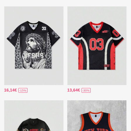
16,14€
13,64€
-15%
-30%