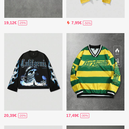
19,12€
7,95€
-25%
-50%
20,39€
17,49€
-20%
-30%