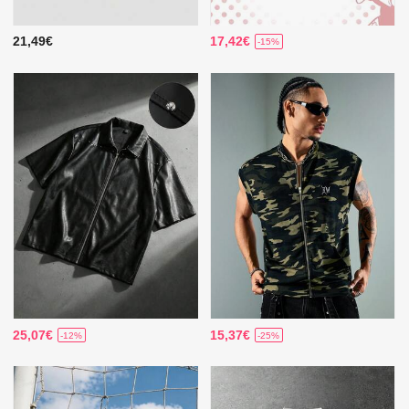
21,49€
17,42€
-15%
25,07€
15,37€
-12%
-25%