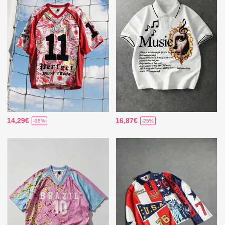
14,29€
16,87€
-35%
-25%