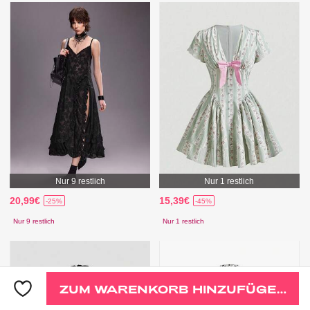
Nur 9 restlich
Nur 1 restlich
20,99€
15,39€
-25%
-45%
Nur 9 restlich
Nur 1 restlich
ZUM WARENKORB HINZUFÜGEN