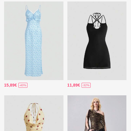
15,89€
11,89€
-40%
-32%