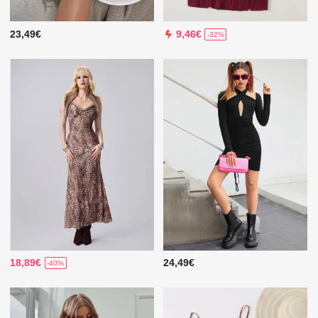
23,49€
9,46€
-32%
18,89€
24,49€
-40%