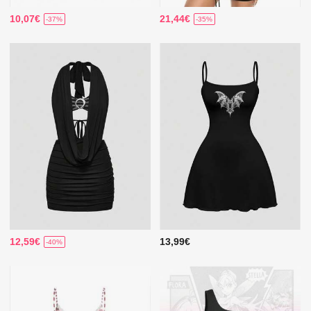
10,07€
21,44€
-37%
-35%
12,59€
13,99€
-40%