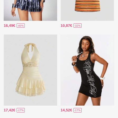
16,49€
10,87€
-40%
-32%
17,42€
14,52€
-17%
-17%