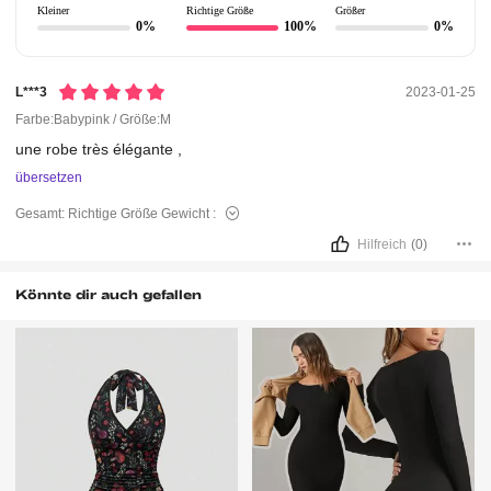
Kleiner
Richtige Größe
Größer
0%
100%
0%
L***3
2023-01-25
Farbe:Babypink / Größe:M
une
robe
très
élégante
,
übersetzen
Gesamt:
Richtige Größe
Gewicht :
Hilfreich
(0)
Könnte dir auch gefallen