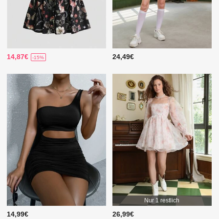
14,87€
24,49€
-15%
Nur 1 restlich
14,99€
26,99€