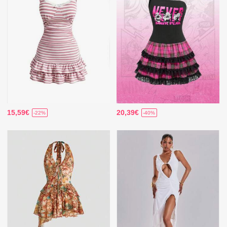
15,59€
20,39€
-22%
-40%