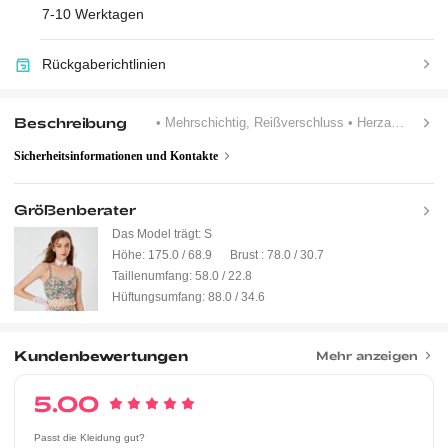
7-10 Werktagen
Rückgaberichtlinien
Beschreibung
• Mehrschichtig, Reißverschluss
• Herzausschnitt
Sicherheitsinformationen und Kontakte
Größenberater
Das Model trägt:
S
Höhe:
175.0 / 68.9
Brust :
78.0 / 30.7
Taillenumfang:
58.0 / 22.8
Hüftungsumfang:
88.0 / 34.6
Kundenbewertungen
Mehr anzeigen
5.00
Passt die Kleidung gut?