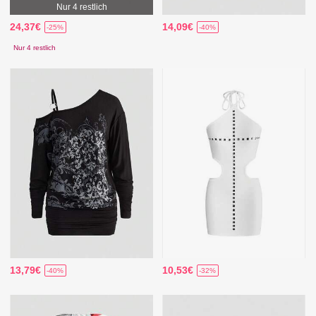
Nur 4 restlich
24,37€
14,09€
-25%
-40%
Nur 4 restlich
13,79€
10,53€
-40%
-32%