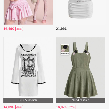
16,49€
21,99€
-40%
Nur 5 restlich
Nur 4 restlich
14,09€
16,87€
-40%
-25%