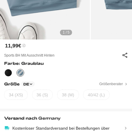
1 / 5
11,99€
Sports BH Mit Ausschnitt Hinten
Farbe: Graublau
Größe
Größenberater
DE
34 (XS)
36 (S)
38 (M)
40/42 (L)
Versand nach
Germany
Kostenloser Standardversand bei Bestellungen über