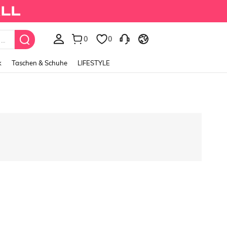
0
0
Fairycore Women's Vintage Garden Fairy Style Embro
k
Taschen & Schuhe
LIFESTYLE