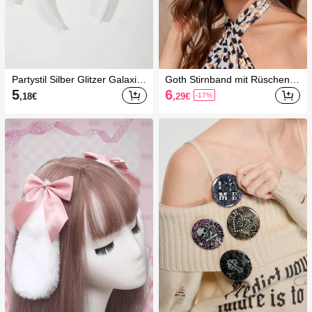
Partystil Silber Glitzer Galaxie
Goth Stirnband mit Rüschen D
Blumen Silvester Haarband H
ekor,
5
6
,18
€
,29
€
-17%
alloween