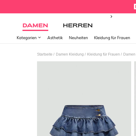
DAMEN
HERREN
Kategorien
Ästhetik
Neuheiten
Kleidung für Frauen
/
/
/
Startseite
Damen Kleidung
Kleidung für Frauen
Damen