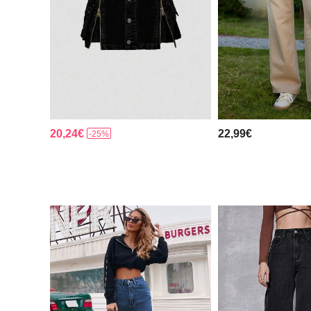
20,24€
22,99€
-25%