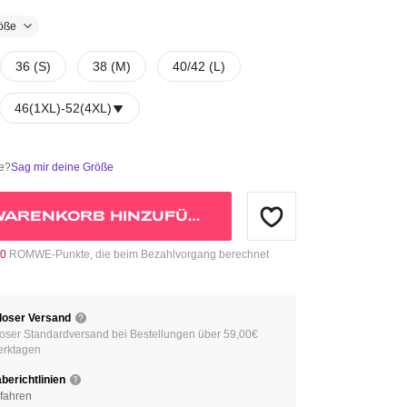
öße
36 (S)
38 (M)
40/42 (L)
46(1XL)
-
52(4XL)
ße?
Sag mir deine Größe
WARENKORB HINZUFÜGEN
0
ROMWE-Punkte, die beim Bezahlvorgang berechnet
loser Versand
oser Standardversand bei Bestellungen über 59,00€
erktagen
erichtlinien
fahren