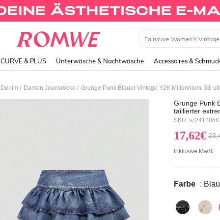
Dress
CURVE & PLUS
Unterwäsche & Nachtwäsche
Accessoires & Schmuc
/
/
 Denim
Damen Jeansröcke
Grunge Punk Bl
taillierter ex
Rüschensaum
SKU: sz2412068
17,62€
23,
Inklusive MwSt.
Farbe
: Blau