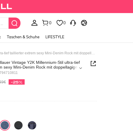
0
0
k
Taschen & Schuhe
LIFESTYLE
Grunge Punk Blauer Vintage Y2K Millennium-Stil ultra-tief taillierter extrem sexy Mini-Denim Rock mit doppellagigem Rüschensaum
auer Vintage Y2K Millennium-Stil ultra-tief
trem sexy Mini-Denim Rock mit doppellagigem
794710811
49€
-25%