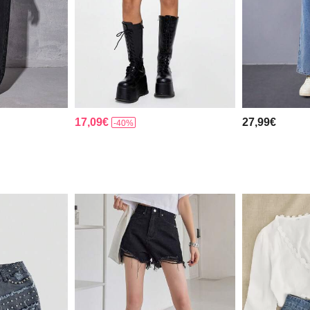
17,09€
27,99€
-40%