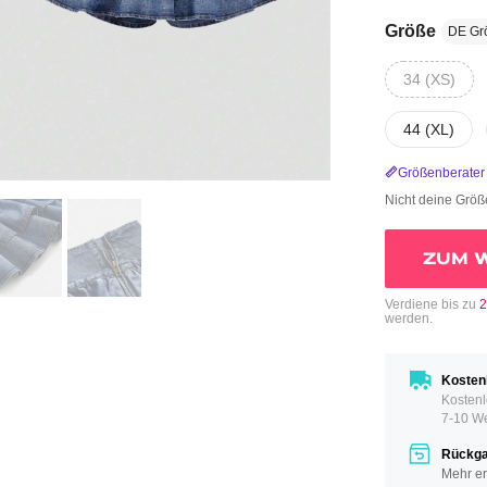
Größe
DE Gr
34 (XS)
44 (XL)
Größenberater
Nicht deine Grö
ZUM 
Verdiene bis zu
2
werden.
Kosten
Kostenl
7-10 W
Rückgab
Mehr er