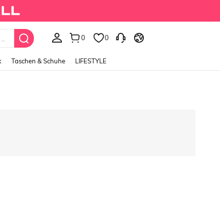
0
0
Fairycore Women's Vintage Garden Fairy Style Embro
k
Taschen & Schuhe
LIFESTYLE