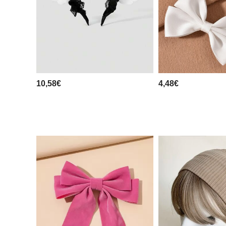
10,58€
4,48€