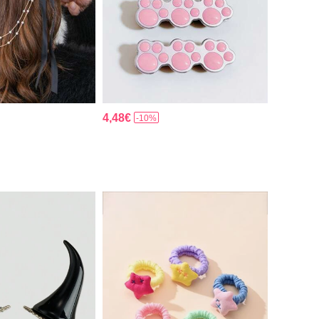
4,48€
-10%