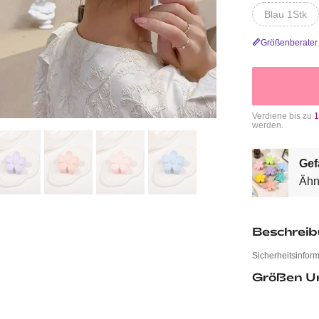
Blau 1Stk
Größenberater
Verdiene bis zu
1
werden.
Gef
Ähn
Beschrei
Sicherheitsinfor
Größen U