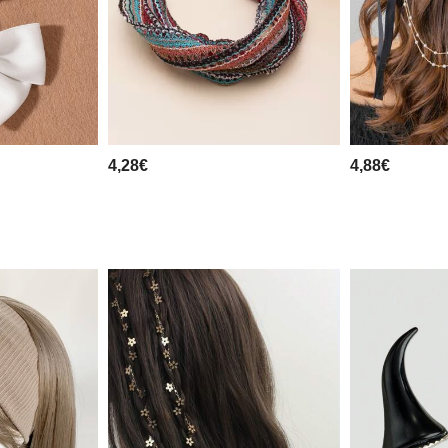
4,28€
4,88€