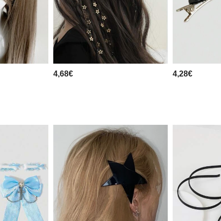
4,68€
4,28€