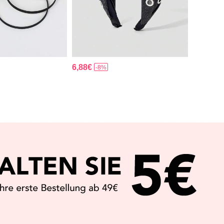
6,88€
-8%