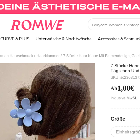
Dress
CURVE & PLUS
Unterwäsche & Nachtwäsche
Accessoires & Schmuc
/
/
amen Haarschmuck
Haarklammer
7 Stücke Haar Klaue Mit Blumendesign, Geei
7 Stücke Haar
Täglichen Und
SKU: sc230313
1,00€
Ab
Inklusive MwSt.
Größe
Einheitsgrö