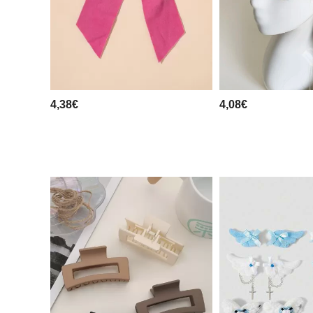
4,38€
4,08€