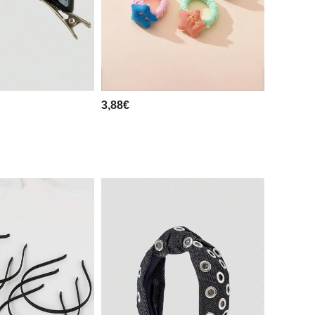
3,88€