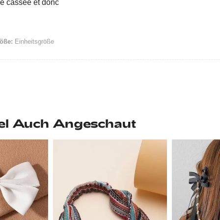
vée cassée et donc
öße:
Einheitsgröße
el Auch Angeschaut