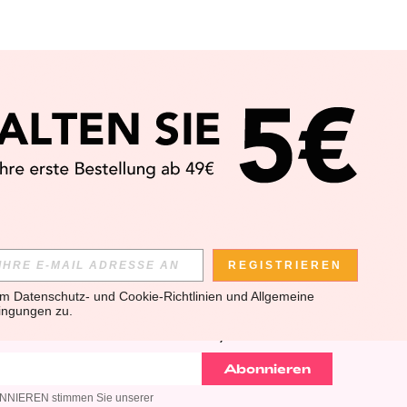
APP
REGISTRIEREN
em 
Datenschutz- und Cookie-Richtlinien
 und 
Allgemeine 
ingungen
 zu.
SLETTER ANMELDEST, KANNST DU DIE NEUESTEN TRENDS
U KANNST DICH JEDERZEIT ABMELDEN).
Abonnieren
BONNIEREN stimmen Sie unserer