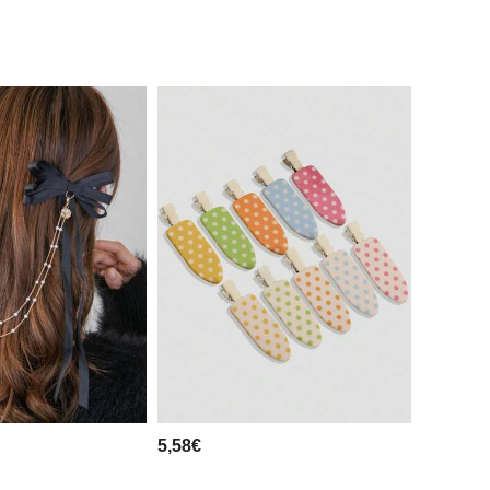
5,58€