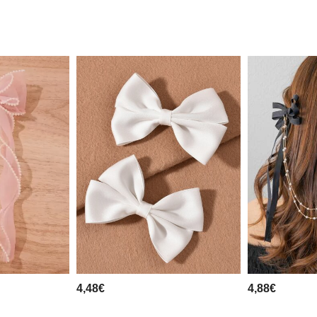
4,48€
4,88€