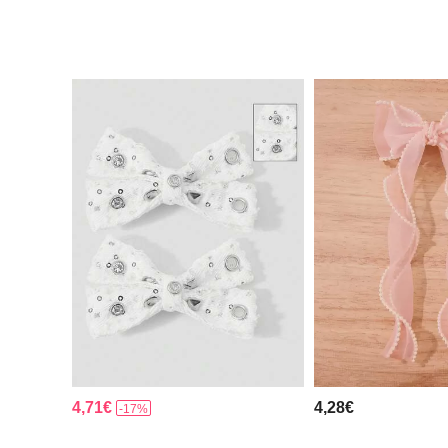
4,71€
4,28€
-17%