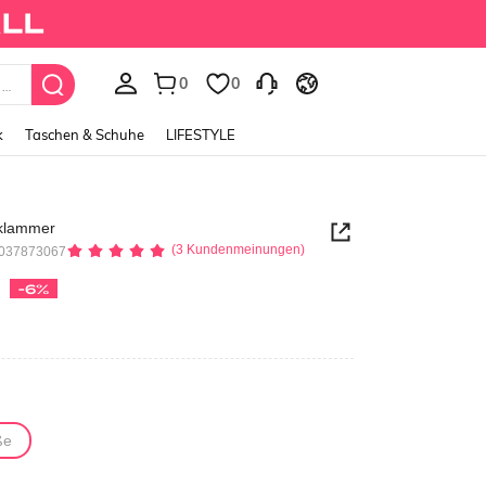
0
0
k
Taschen & Schuhe
LIFESTYLE
rklammer
(3 Kundenmeinungen)
6037873067
-6%
ße