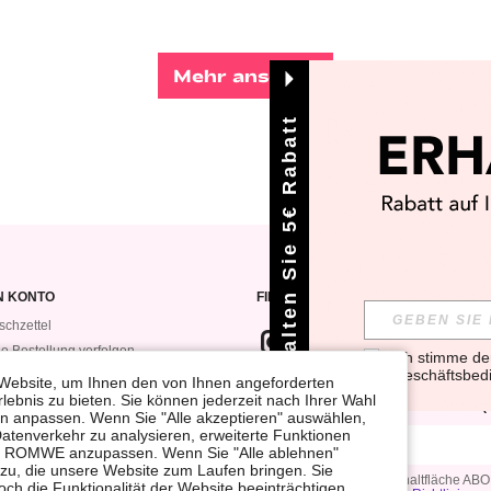
Mehr ansehen
Erhalten Sie 5€ Rabatt
N KONTO
FINDEN SIE UNS AUF
chzettel
e Bestellung verfolgen
Ich stimme d
Geschäftsbed
e Bestellungen
Website, um Ihnen den von Ihnen angeforderten
WENN DU DICH FÜR UNSEREN NEW
lebnis zu bieten. Sie können jederzeit nach Ihrer Wahl
VEROMWE
VOR ALLEN ANDEREN ERFAHREN (D
gen anpassen. Wenn Sie "Alle akzeptieren" auswählen,
Datenverkehr zu analysieren, erweiterte Funktionen
bei ROMWE anzupassen. Wenn Sie "Alle ablehnen"
 zu, die unsere Website zum Laufen bringen. Sie
Durch Klicken auf die Schaltfläche A
ch die Funktionalität der Website beeinträchtigen