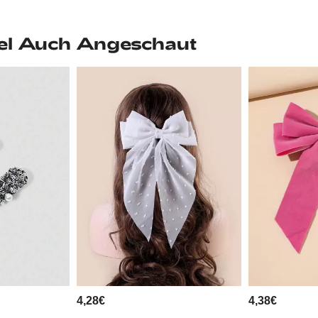
el Auch Angeschaut
4,28€
4,38€