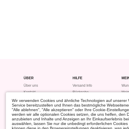
ÜBER
HILFE
MEI
Über uns
Versand Info
Wuns
Kontakt
Rückgabe
Mein
Datensicherheitsvorfall
Bestellung
Mein
Wir verwenden Cookies und ähnliche Technologien auf unserer 
Service bereitzustellen und Ihnen das bestmögliche Webseitener
Bonuspunkte
#LO
"Alle ablehnen", "Alle akzeptieren" oder Ihre Cookie-Einstellun
Rückerstattung
werden wir alle optionalen Cookies setzen, die uns helfen, den 
anzubieten und Inhalte und Anzeigen an Ihr Einkaufserlebnis 
auswählen, lassen Sie nur die unbedingt erforderlichen Cookies
können diese in den Browsereinstellungen deaktivieren, was jedo