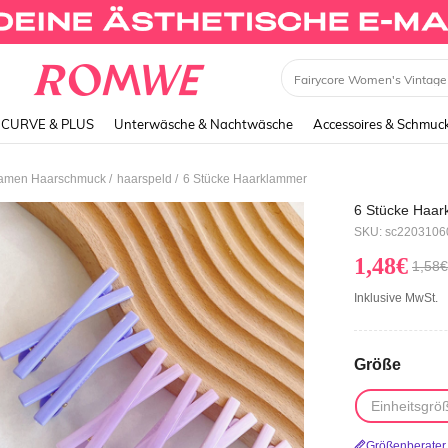
Dress
CURVE & PLUS
Unterwäsche & Nachtwäsche
Accessoires & Schmuc
/
/
amen Haarschmuck
haarspeld
6 Stücke Haarklammer
6 Stücke Haa
SKU: sc220310
1,48€
1,58€
Inklusive MwSt.
Größe
Einheitsgrö
Größenberater