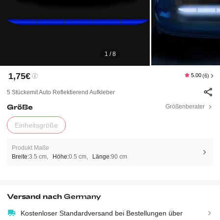
1 / 8
1,75€
5.00
(6)
5 Stückemit Auto Reflektierend Aufkleber
Größe
Größenberater
Einheitsgröße
Produkt Maße
Breite:
3.5 cm
Höhe:
0.5 cm
Länge:
90 cm
Versand nach
Germany
Kostenloser Standardversand bei Bestellungen über