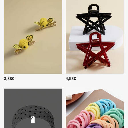
3,88€
4,58€