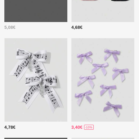
5,08€
4,68€
4,78€
3,40€
-10%