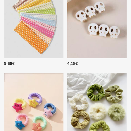
9,68€
4,18€