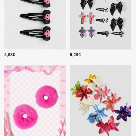
4,68€
9,28€