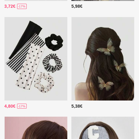
3,72€
5,98€
-17%
4,80€
5,38€
-17%