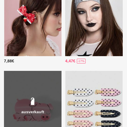
7,88€
4,47€
-17%
ausverkauft