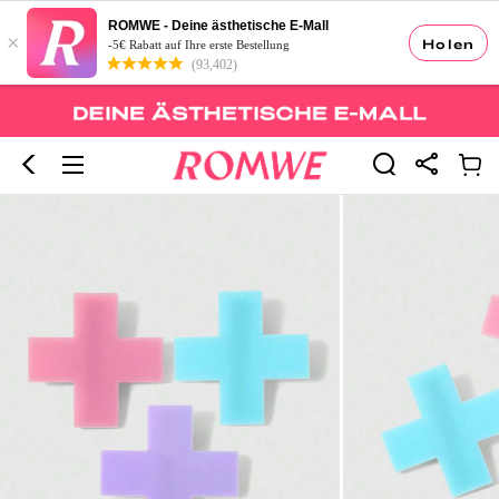
ROMWE - Deine ästhetische E-Mall
×
Holen
-5€ Rabatt auf Ihre erste Bestellung
(93,402)