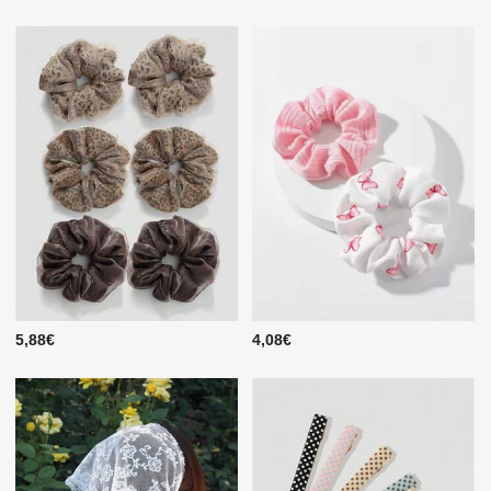
5,88€
4,08€