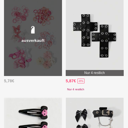
ausverkauft
Nur 4 restlich
5,78€
5,87€
-8%
Nur 4 restlich