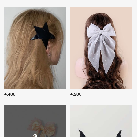
4,48€
4,28€