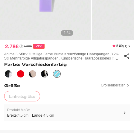
1 / 4
2,78€
5.00
(1)
2,98€
-7%
Anime 3 Stück Zufällige Farbe Bunte Kreuzförmige Haarspangen, Y2K-
Stil Mehrfarbige Alligatorspangen, Künstlerische Haaraccessoires Barr
Ettes
Farbe: Verschiedenfarbig
Größe
Größenberater
Einheitsgröße
Produkt Maße
Breite:
4.5 cm
Länge:
4.5 cm