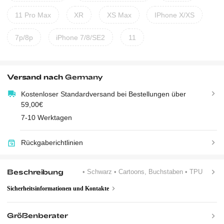
11 Pro Max
XR
XS Max
IPhone X/XS
7p/8p
iPhone 7/8/SE2
11
Versand nach
Germany
Kostenloser Standardversand bei Bestellungen über
59,00€
7-10 Werktagen
Rückgaberichtlinien
Beschreibung
• Schwarz
• Cartoons, Buchstaben
• TPU
Sicherheitsinformationen und Kontakte
Größenberater