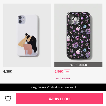
Nur 7 restlich
6,38€
5,96€
-8%
Nur 7 restlich
Sorry, dieses Produkt ist ausverkauft.
ÄHNLICH