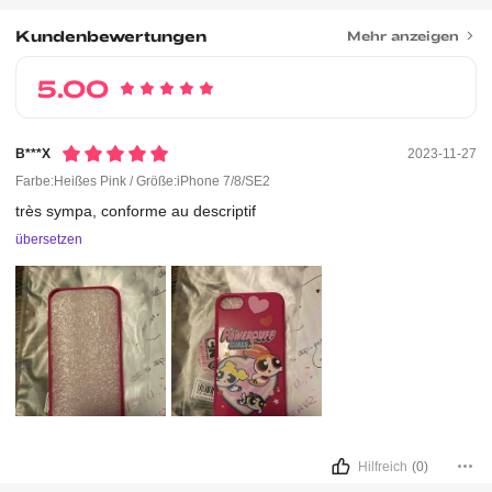
Kundenbewertungen
Mehr anzeigen
5.00
B***x
2023-11-27
Farbe:Heißes Pink / Größe:iPhone 7/8/SE2
très
sympa,
conforme
au
descriptif
übersetzen
Hilfreich
(0)