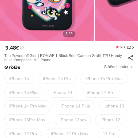
1 / 3
3,48€
5.00
(1)
The Powerpuff Girls | ROMWE 1 Stück Brief Cartoon Grafik TPU Handy
Hülle Kompatibel Mit IPhone
Größe
Größenberater
iPhone 15
iPhone 15 Pro
iPhone 15 Pro Max
iPhone 15 Plus
iPhone 14
iPhone 14 Pro
iPhone 14 Pro Max
iPhone 14 Plus
Iphone 13
iPhone 13Pro Max
IPhone 13pro
iPhone 12
iPhone 12 Pro
iPhone 12 Pro Max
11 Pro