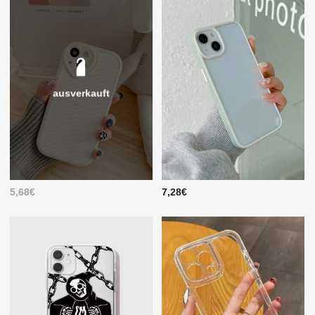
ausverkauft
5,68€
7,28€