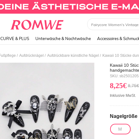
Dress
CURVE & PLUS
Unterwäsche & Nachtwäsche
Accessoires & Schmuc
/
/
/
Fußpflege
Aufdrücknägel
Aufdrückbare künstliche Nägel
Kawaii 10 Stüc
handgemachte 
doppelseitiges
SKU: sb250120
abnehmbare han
8,25€
Festivals, Par
8,75€
Inklusive MwSt.
Nagelgröße
M