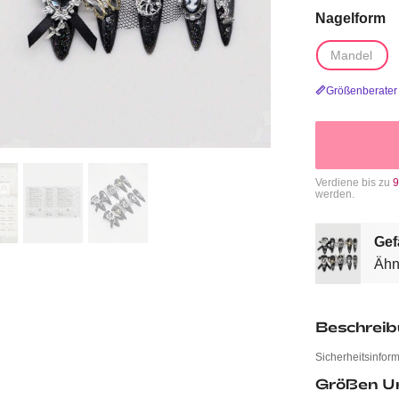
Nagelform
Mandel
Größenberater
Verdiene bis zu
9
werden.
Gef
Ähn
Beschrei
Sicherheitsinfor
Größen U