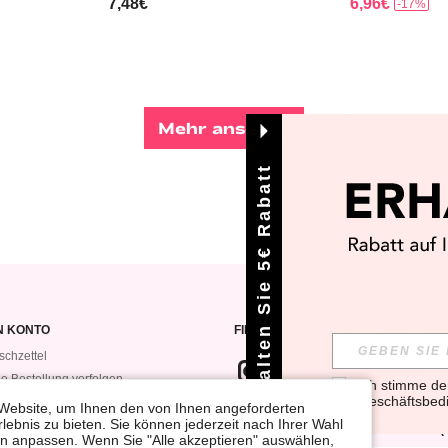
7,48€
6,96€
-17%
Mehr ansehen
Erhalten Sie 5€ Rabatt
N KONTO
FINDEN SIE UNS AUF
chzettel
e Bestellung verfolgen
Ich stimme d
Geschäftsbed
e Bestellungen
Website, um Ihnen den von Ihnen angeforderten
WENN DU DICH FÜR UNSEREN NEW
lebnis zu bieten. Sie können jederzeit nach Ihrer Wahl
VEROMWE
VOR ALLEN ANDEREN ERFAHREN (D
gen anpassen. Wenn Sie "Alle akzeptieren" auswählen,