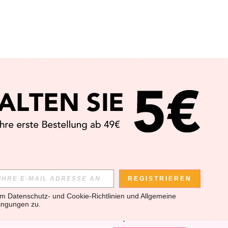
APP
REGISTRIEREN
em 
Datenschutz- und Cookie-Richtlinien
 und 
Allgemeine 
ingungen
 zu.
SLETTER ANMELDEST, KANNST DU DIE NEUESTEN TRENDS
U KANNST DICH JEDERZEIT ABMELDEN).