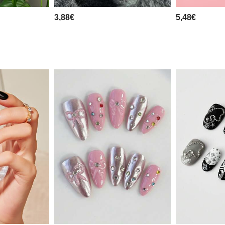
3,88€
5,48€