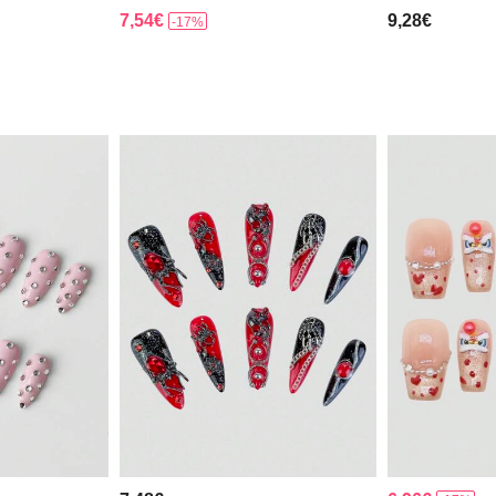
7,54€
9,28€
-17%