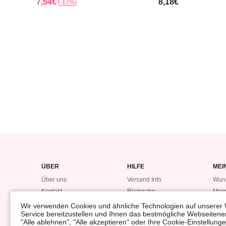
7,54€
8,18€
-17%
ÜBER
HILFE
MEI
Über uns
Versand Info
Wuns
Kontakt
Rückgabe
Mein
Datensicherheitsvorfall
Bestellung
Mein
Wir verwenden Cookies und ähnliche Technologien auf unserer 
Service bereitzustellen und Ihnen das bestmögliche Webseitener
Bonuspunkte
#LO
"Alle ablehnen", "Alle akzeptieren" oder Ihre Cookie-Einstellun