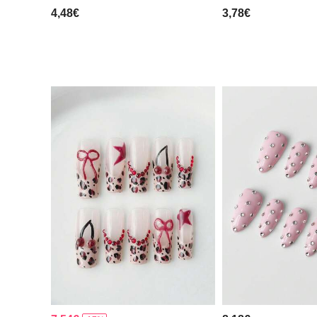
4,48€
3,78€