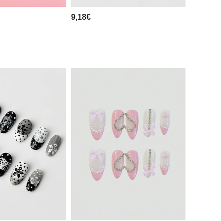
9,18€